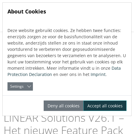
About Cookies
Deze website gebruikt cookies. Ze hebben twee functies:
Jump directly to main navigation
Jump directly to content
enerzijds zorgen ze voor de basisfunctionaliteit van de
Back to blog
website, anderzijds stellen ze ons in staat onze inhoud
Software
voortdurend te verbeteren door gepseudonimiseerde
gegevens van bezoekers te verzamelen en te analyseren. U
Published:
27.05.2026
kunt uw toestemming voor het gebruik van cookies op elk
moment intrekken. Meer informatie vindt u in onze
Data
Protection Declaration
en over ons in het
Imprint
.
About the Author
LINEAR
Settings
Deny all cookies
Accept all cookies
LINEAR Solutions V26.1 –
Het nieuwe Feature Pack