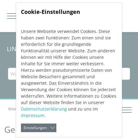
Cookie-Einstellungen
Unsere Webseite verwendet Cookies. Diese
Direkt zur Hauptnavigation springen
Direkt zum Inhalt springen
haben zwei Funktionen: Zum einen sind sie
erforderlich für die grundlegende
LINEAR Solutions
25
für AutoCAD
Funktionalität unserer Website. Zum anderen
können wir mit Hilfe der Cookies unsere
Inhalte für Sie immer weiter verbessern.
Hierzu werden pseudonymisierte Daten von
Website-Besuchern gesammelt und
ausgewertet. Das Einverständnis in die
Verwendung der Cookies können Sie jederzeit
widerrufen. Weitere Informationen zu Cookies
auf dieser Website finden Sie in unserer
Datenschutzerklärung
und zu uns im
Knowledge Base AutoCAD
Gebäude analysieren
Impressum
.
Gebäude analysieren
Einstellungen