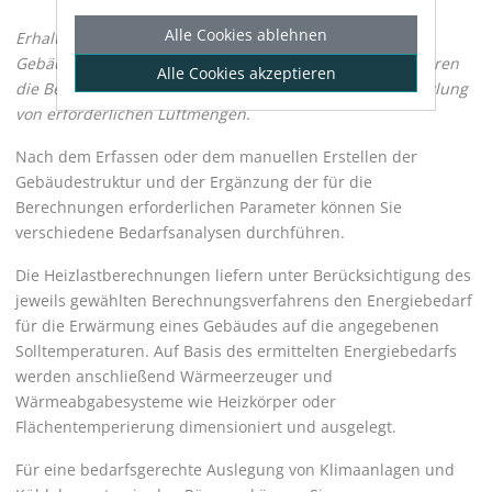
Alle Cookies ablehnen
Erhalten Sie Informationen zur Bedarfsanalyse eines
Gebäudes mit
LINEAR Building
. Zur Bedarfsanalyse gehören
Alle Cookies akzeptieren
die Berechnung der Heizlast, der Kühllast und die Ermittlung
von erforderlichen Luftmengen.
Nach dem Erfassen oder dem manuellen Erstellen der
Gebäudestruktur und der Ergänzung der für die
Berechnungen erforderlichen Parameter können Sie
verschiedene Bedarfsanalysen durchführen.
Die Heizlastberechnungen liefern unter Berücksichtigung des
jeweils gewählten Berechnungsverfahrens den Energiebedarf
für die Erwärmung eines Gebäudes auf die angegebenen
Solltemperaturen. Auf Basis des ermittelten Energiebedarfs
werden anschließend Wärmeerzeuger und
Wärmeabgabesysteme wie Heizkörper oder
Flächentemperierung dimensioniert und ausgelegt.
Für eine bedarfsgerechte Auslegung von Klimaanlagen und