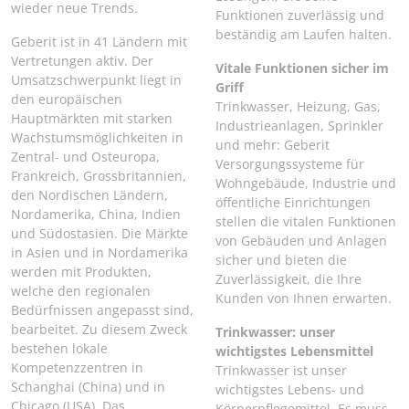
wieder neue Trends.
Funktionen zuverlässig und
beständig am Laufen halten.
Geberit ist in 41 Ländern mit
Vertretungen aktiv. Der
Vitale Funktionen sicher im
Umsatzschwerpunkt liegt in
Griff
den europäischen
Trinkwasser, Heizung, Gas,
Hauptmärkten mit starken
Industrieanlagen, Sprinkler
Wachstumsmöglichkeiten in
und mehr: Geberit
Zentral- und Osteuropa,
Versorgungssysteme für
Frankreich, Grossbritannien,
Wohngebäude, Industrie und
den Nordischen Ländern,
öffentliche Einrichtungen
Nordamerika, China, Indien
stellen die vitalen Funktionen
und Südostasien. Die Märkte
von Gebäuden und Anlagen
in Asien und in Nordamerika
sicher und bieten die
werden mit Produkten,
Zuverlässigkeit, die Ihre
welche den regionalen
Kunden von Ihnen erwarten.
Bedürfnissen angepasst sind,
bearbeitet. Zu diesem Zweck
Trinkwasser: unser
bestehen lokale
wichtigstes Lebensmittel
Kompetenzzentren in
Trinkwasser ist unser
Schanghai (China) und in
wichtigstes Lebens- und
Chicago (USA). Das
Körperpflegemittel. Es muss