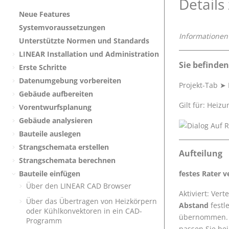
Details
Neue Features
Systemvoraussetzungen
Informationen
Unterstützte Normen und Standards
LINEAR
Installation und Administration
Sie befinden
Erste Schritte
Datenumgebung vorbereiten
Projekt-Tab
➤
Gebäude aufbereiten
Gilt für: Heiz
Vorentwurfsplanung
Gebäude analysieren
Bauteile auslegen
Strangschemata erstellen
Aufteilung
Strangschemata berechnen
festes Rater 
Bauteile einfügen
Über den
LINEAR CAD Browser
Aktiviert: Ver
Über das Übertragen von Heizkörpern
Abstand
festl
oder Kühlkonvektoren in ein CAD-
übernommen. Di
Programm
passen Sie be