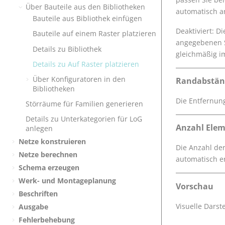
Über Bauteile aus den Bibliotheken
automatisch an
Bauteile aus Bibliothek einfügen
Deaktiviert: D
Bauteile auf einem Raster platzieren
angegebenen S
Details zu Bibliothek
gleichmäßig im
Details zu Auf Raster platzieren
Über Konfiguratoren in den
Randabstän
Bibliotheken
Die Entfernung
Störräume für Familien generieren
Details zu Unterkategorien für LoG
Anzahl Ele
anlegen
Netze konstruieren
Die Anzahl der
Netze berechnen
automatisch e
Schema erzeugen
Werk- und Montageplanung
Vorschau
Beschriften
Visuelle Darst
Ausgabe
Fehlerbehebung