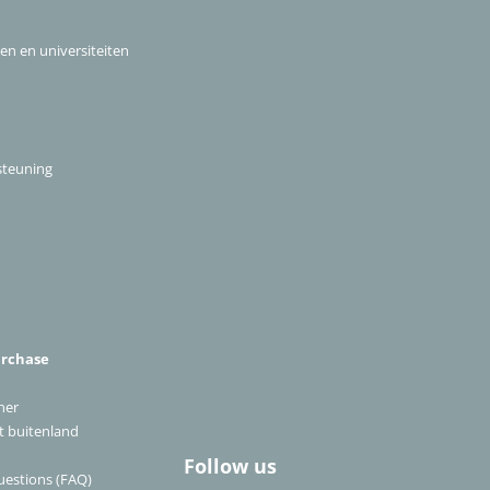
len en universiteiten
steuning
urchase
ner
et buitenland
Follow us
uestions (FAQ)