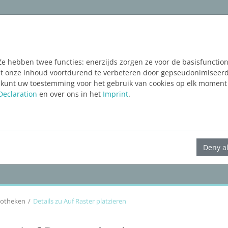
ware
Services
Blog
FREE TRIAL
Ze hebben twee functies: enerzijds zorgen ze voor de basisfunctiona
taat onze inhoud voortdurend te verbeteren door gepseudonimiseer
 kunt uw toestemming voor het gebruik van cookies op elk moment 
Declaration
en over ons in het
Imprint
.
LINEAR Solutions
25
für Revit
Deny al
liotheken
Details zu Auf Raster platzieren