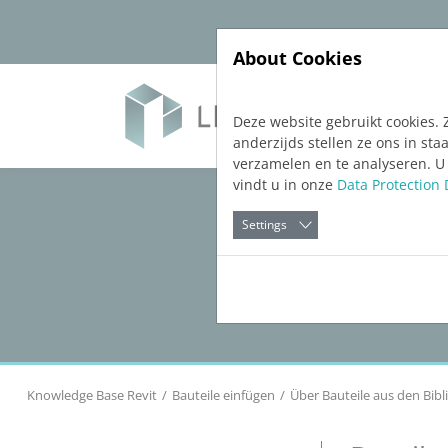
Jump directly to main navigation
Jump directly to content
About Cookies
Soft
Deze website gebruikt cookies. 
anderzijds stellen ze ons in s
verzamelen en te analyseren. U
vindt u in onze
Data Protection 
Settings
Knowledge Base Revit
Bauteile einfügen
Über Bauteile aus den Bib