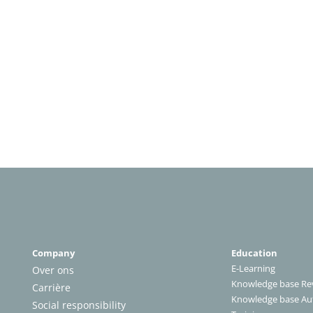
Company
Education
E-Learning
Over ons
Knowledge base Rev
Carrière
Knowledge base A
Social responsibility