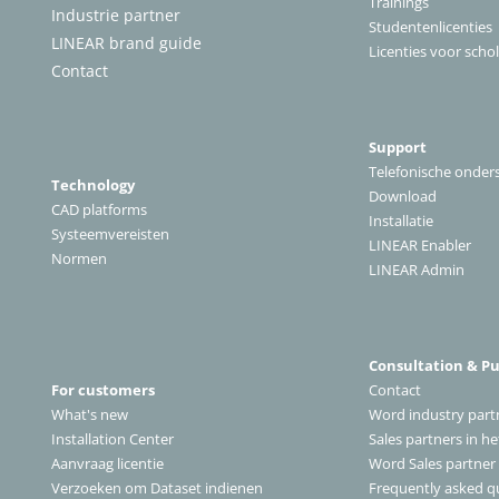
Trainings
Industrie partner
Studentenlicenties
LINEAR brand guide
Licenties voor scho
Contact
Support
Telefonische onder
Technology
Download
CAD platforms
Installatie
Systeemvereisten
LINEAR Enabler
Normen
LINEAR Admin
Consultation & P
For customers
Contact
What's new
Word industry part
Installation Center
Sales partners in h
A
anvraag licentie
Word Sales partner
Verzoeken om Dataset indienen
Frequently asked q