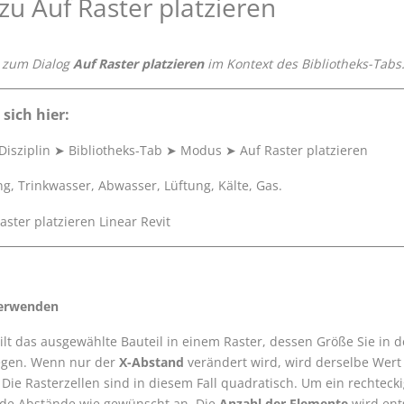
 zu Auf Raster platzieren
 zum Dialog
Auf Raster platzieren
im Kontext des Bibliotheks-Tabs
 sich hier:
Disziplin
➤
Bibliotheks-Tab
➤
Modus
➤
Auf Raster platzieren
ung, Trinkwasser, Abwasser, Lüftung, Kälte, Gas.
verwenden
teilt das ausgewählte Bauteil in einem Raster, dessen Größe Sie in 
egen. Wenn nur der
X-Abstand
verändert wird, wird derselbe Wert
e Rasterzellen sind in diesem Fall quadratisch. Um ein rechtecki
ide Abstände wie gewünscht an. Die
Anzahl der Elemente
wird ent