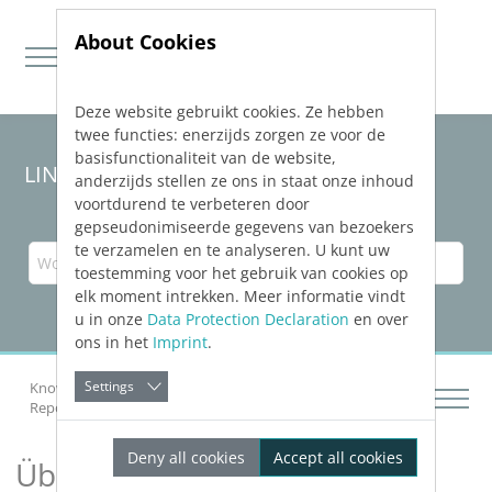
About Cookies
Deze website gebruikt cookies. Ze hebben
Jump directly to main navigation
Jump directly to content
twee functies: enerzijds zorgen ze voor de
basisfunctionaliteit van de website,
LINEAR Solutions 23 für Revit
anderzijds stellen ze ons in staat onze inhoud
voortdurend te verbeteren door
gepseudonimiseerde gegevens van bezoekers
te verzamelen en te analyseren. U kunt uw
toestemming voor het gebruik van cookies op
elk moment intrekken. Meer informatie vindt
u in onze
Data Protection Declaration
en over
ons in het
Imprint
.
Settings
Knowledge Base Revit
Netze konstruieren
Reports und Aufgaben bearbeiten
Über Reports
Deny all cookies
Accept all cookies
Über Reports