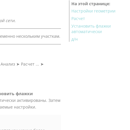
На этой странице
Настройки геометрии
Расчет
ой сети
.
Установить флажки
автоматически
еменно нескольким участкам.
д/н
 Анализ
➤
Расчет ...
➤
новить флажки
тически активированы. Затем
лаемые настройки.