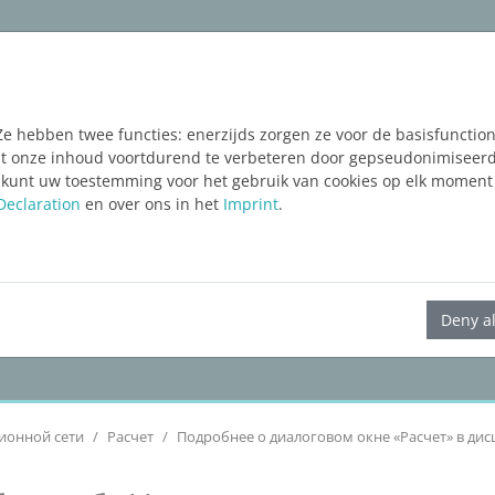
ware
Services
Blog
FREE TRIAL
Ze hebben twee functies: enerzijds zorgen ze voor de basisfunctiona
taat onze inhoud voortdurend te verbeteren door gepseudonimiseer
 kunt uw toestemming voor het gebruik van cookies op elk moment 
Declaration
en over ons in het
Imprint
.
LINEAR Solutions 24 для AutoCAD
Deny al
ионной сети
Расчет
Подробнее о диалоговом окне «Расчет» в ди