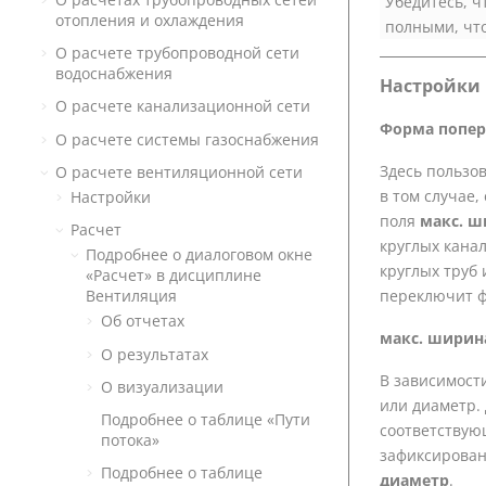
Убедитесь, ч
отопления и охлаждения
полными, что
О расчете трубопроводной сети
водоснабжения
Настройки
О расчете канализационной сети
Форма попер
О расчете системы газоснабжения
Здесь пользо
О расчете вентиляционной сети
в том случае,
Настройки
поля
макс. ш
Расчет
круглых кана
Подробнее о диалоговом окне
круглых труб 
«Расчет» в дисциплине
переключит ф
Вентиляция
Об отчетах
макс. ширин
О результатах
В зависимост
О визуализации
или диаметр.
Подробнее о таблице «Пути
соответствую
потока»
зафиксирова
Подробнее о таблице
диаметр
.