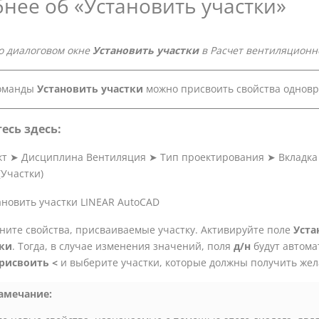
нее об «Установить участки»
 диалоговом окне
Установить участки
в
Расчет вентиляционн
оманды
Установить участки
можно присвоить свойства одновр
есь здесь:
кт
➤
Дисциплина Вентиляция
➤
Тип проектирования
➤
Вкладка
(Участки)
ните свойства, присваиваемые участку. Активируйте поле
Уста
ки
. Тогда, в случае изменения значений, поля
д/н
будут автома
рисвоить <
и выберите участки, которые должны получить же
амечание: