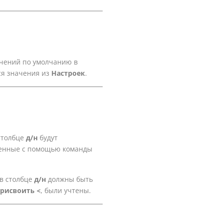
ачений по умолчанию в
ся значения из
Настроек
.
столбце
д/н
будут
ененные с помощью команды
в столбце
д/н
должны быть
рисвоить <
, были учтены.