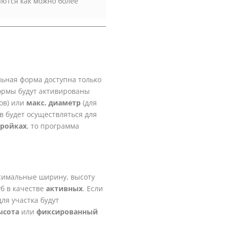
яются как можно более
льная форма доступна только
формы будут активированы
ов) или
макс. диаметр
(для
 будет осуществляться для
тройках
, то программа
симальные ширину, высоту
б в качестве
активных
. Если
ля участка будут
ысота
или
фиксированный