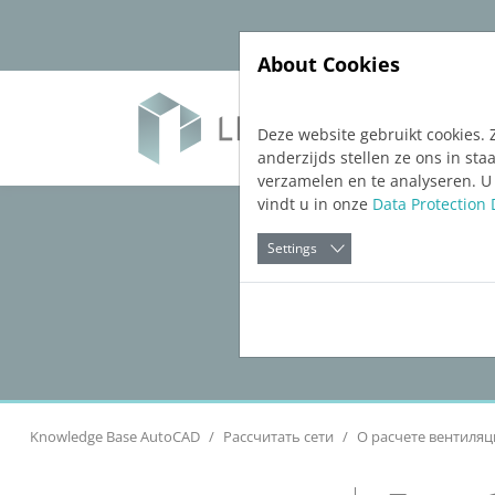
Jump directly to main navigation
Jump directly to content
About Cookies
Soft
Deze website gebruikt cookies. 
anderzijds stellen ze ons in s
verzamelen en te analyseren. U
vindt u in onze
Data Protection 
Settings
Knowledge Base AutoCAD
Рассчитать сети
О расчете вентиляц