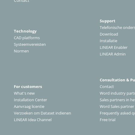
Contact
Support
Telefonische onder
Technology
Download
CAD platforms
Installatie
Systeemvereisten
LINEAR Enabler
Normen
LINEAR Admin
Consultation & P
For customers
Contact
What's new
Word industry part
Installation Center
Sales partners in h
A
anvraag licentie
Word Sales partner
Verzoeken om Dataset indienen
Frequently asked q
LINEAR Idea Channel
Free trial