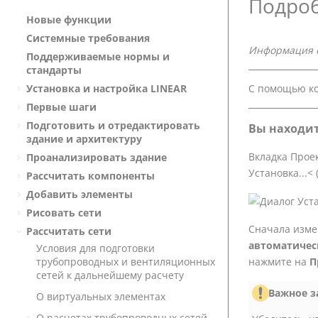
Подроб
Новые функции
Системные требования
Информация о
Поддерживаемые нормы и
стандарты
С помощью к
Установка и настройка
LINEAR
Первые шаги
Подготовить и отредактировать
Вы находит
здание и архитектуру
Вкладка Прое
Проанализировать здание
Установка...< 
Рассчитать компоненты
Добавить элементы
Рисовать сети
Сначала изме
Рассчитать сети
автоматичес
Условия для подготовки
трубопроводных и вентиляционных
нажмите на
П
сетей к дальнейшему расчету
Важное з
О виртуальных элементах
О расчетах трубопроводных сетей