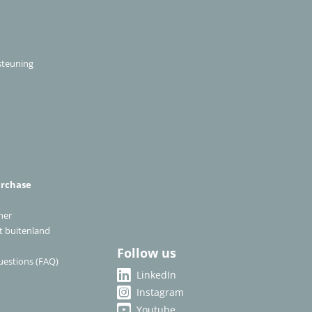
steuning
urchase
ner
et buitenland
Follow us
uestions (FAQ)
LinkedIn
Instagram
Youtube