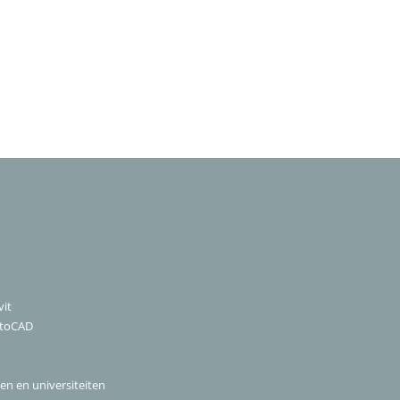
it
utoCAD
len en universiteiten