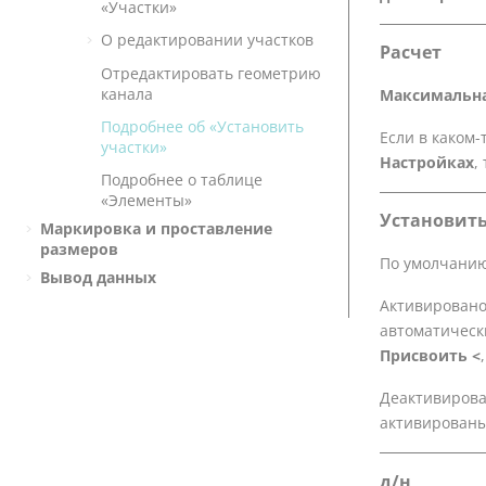
«Участки»
О редактировании участков
Расчет
Отредактировать геометрию
канала
Максимальна
Подробнее об «Установить
Если в каком
участки»
Настройках
,
Подробнее о таблице
«Элементы»
Установит
Маркировка и проставление
размеров
По умолчанию
Вывод данных
Активировано
автоматическ
Присвоить <
Деактивирова
активированы
д/н