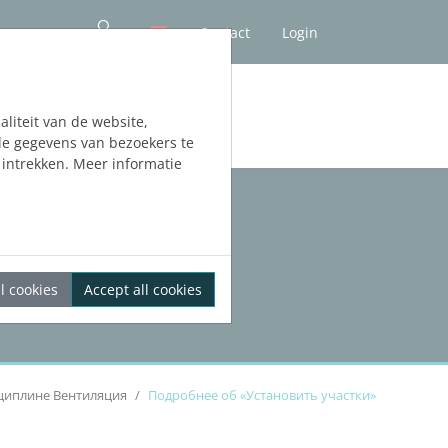
Contact
Login
liteit van de website,
de gegevens van bezoekers te
intrekken. Meer informatie
l cookies
Accept all cookies
сциплине Вентиляция
Подробнее об «Установить участки»