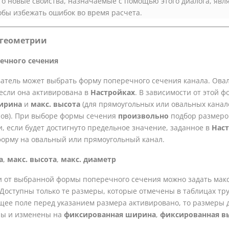
то новые свойства, назначаемые с помощью этого диалога, явл
бы избежать ошибок во время расчета.
 геометрии
ечного сечения
ватель может выбрать форму поперечного сечения канала. Ова
 если она активирована в
Настройках
. В зависимости от этой 
ирина
и
макс. высота
(для прямоугольных или овальных канал
лов). При выборе формы сечения
произвольно
подбор размеров
и, если будет достигнуто предельное значение, заданное в
Нас
орму на овальный или прямоугольный канал.
а
,
макс. высота
,
макс. диаметр
и от выбранной формы поперечного сечения можно задать мак
 Доступны только те размеры, которые отмечены в таблицах тру
щее поле перед указанием размера активировано, то размеры д
ны и изменены на
фиксированная ширина
,
фиксированная в