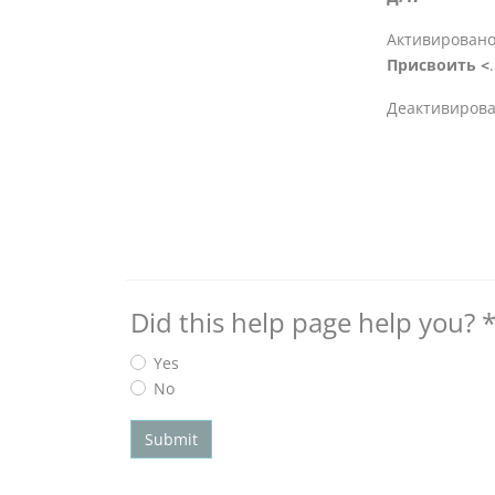
Активировано
Присвоить <
.
Деактивирова
Did this help page help you?
Yes
No
Submit