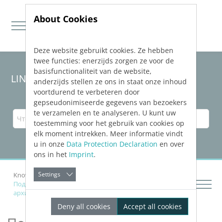
About Cookies
Deze website gebruikt cookies. Ze hebben
Jump directly to main navigation
Jump directly to content
twee functies: enerzijds zorgen ze voor de
basisfunctionaliteit van de website,
LINEAR Solutions 24 для AutoCAD
anderzijds stellen ze ons in staat onze inhoud
voortdurend te verbeteren door
gepseudonimiseerde gegevens van bezoekers
te verzamelen en te analyseren. U kunt uw
toestemming voor het gebruik van cookies op
elk moment intrekken. Meer informatie vindt
u in onze
Data Protection Declaration
en over
ons in het
Imprint
.
Settings
Knowledge Base AutoCAD
Подготовить и отредактировать здание и
архитектуру
Deny all cookies
Accept all cookies