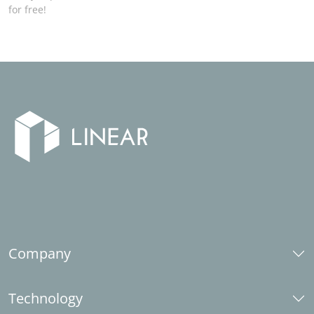
for free!
Company
Over ons
Technology
Carrière