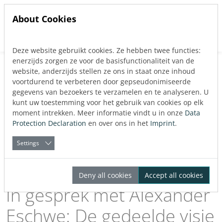
About Cookies
Deze website gebruikt cookies. Ze hebben twee functies:
Jump directly to main navigation
Jump directly to content
enerzijds zorgen ze voor de basisfunctionaliteit van de
Back to blog
website, anderzijds stellen ze ons in staat onze inhoud
Interviews
voortdurend te verbeteren door gepseudonimiseerde
gegevens van bezoekers te verzamelen en te analyseren. U
Published:
30.10.2025
kunt uw toestemming voor het gebruik van cookies op elk
moment intrekken. Meer informatie vindt u in onze
Data
Protection Declaration
en over ons in het
Imprint
.
About the Author
LINEAR
Settings
Deny all cookies
Accept all cookies
In gesprek met Alexander
Eschwe: De gedeelde visie