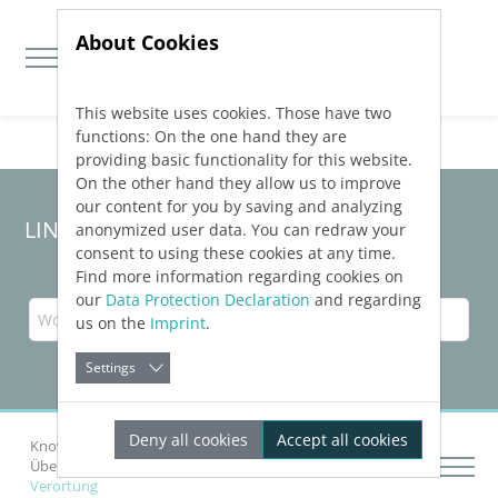
About Cookies
This website uses cookies. Those have two
Jump directly to main navigation
Jump directly to content
functions: On the one hand they are
providing basic functionality for this website.
On the other hand they allow us to improve
our content for you by saving and analyzing
LINEAR Solutions
26
für Revit
anonymized user data. You can redraw your
consent to using these cookies at any time.
Find more information regarding cookies on
our
Data Protection Declaration
and regarding
us on the
Imprint
.
Settings
Deny all cookies
Accept all cookies
Knowledge Base Revit
Netze berechnen
Über die Rohrnetzberechnungen Heizung und Kälte
Verortung