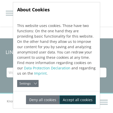
About Cookies
This website uses cookies. Those have two
Jump directly to main navigation
Jump directly to content
functions: On the one hand they are
providing basic functionality for this website.
On the other hand they allow us to improve
our content for you by saving and analyzing
LINEAR Solutions
26
für Revit
anonymized user data. You can redraw your
consent to using these cookies at any time.
Find more information regarding cookies on
our
Data Protection Declaration
and regarding
us on the
Imprint
.
Settings
Deny all cookies
Accept all cookies
Knowledge Base Revit
Strangschemata erstellen