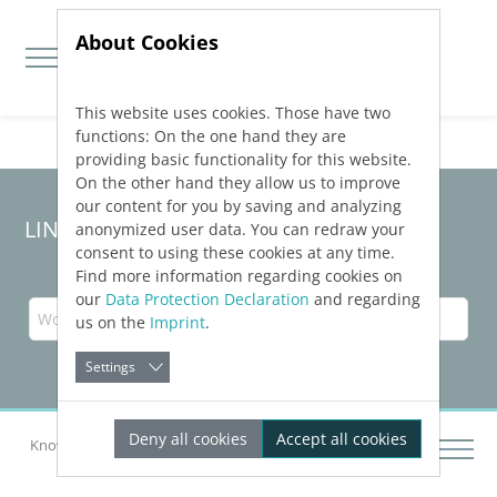
About Cookies
This website uses cookies. Those have two
Jump directly to main navigation
Jump directly to content
functions: On the one hand they are
providing basic functionality for this website.
On the other hand they allow us to improve
our content for you by saving and analyzing
LINEAR Solutions
26
für Revit
anonymized user data. You can redraw your
consent to using these cookies at any time.
Find more information regarding cookies on
our
Data Protection Declaration
and regarding
us on the
Imprint
.
Settings
Deny all cookies
Accept all cookies
Knowledge Base Revit
Gebäude aufbereiten