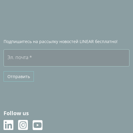
Kонтакт
ы
Стать промышленным партнером
Партнеры по продажам за рубежом
Станьте Партнером по продажам LINEAR
Часто задаваемые вопросы (FAQ)
Подпишитесь на рассылку новостей LINEAR бесплатно!
Бесплатная пробная версия
Эл. почта
*
Отправить
Follow us