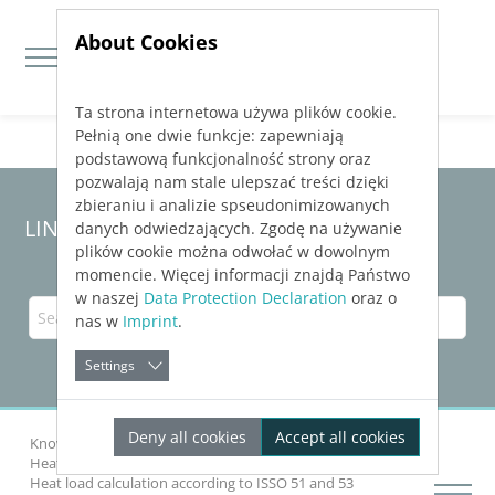
About Cookies
Ta strona internetowa używa plików cookie.
Jump directly to main navigation
Jump directly to content
Pełnią one dwie funkcje: zapewniają
podstawową funkcjonalność strony oraz
pozwalają nam stale ulepszać treści dzięki
zbieraniu i analizie spseudonimizowanych
LINEAR Solutions
25
for Revit
danych odwiedzających. Zgodę na używanie
plików cookie można odwołać w dowolnym
momencie. Więcej informacji znajdą Państwo
w naszej
Data Protection Declaration
oraz o
nas w
Imprint
.
Settings
Deny all cookies
Accept all cookies
Knowledge Base Revit
Analyzing Buildings
Heat Load
Heat load calculation according to ISSO 51 and 53