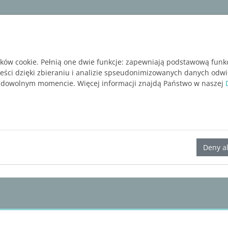
ware
Services
Blog
BEZPŁATNA WERSJA P
ików cookie. Pełnią one dwie funkcje: zapewniają podstawową funk
reści dzięki zbieraniu i analizie spseudonimizowanych danych odw
 dowolnym momencie. Więcej informacji znajdą Państwo w naszej
LINEAR Solutions
25
for Revit
Deny al