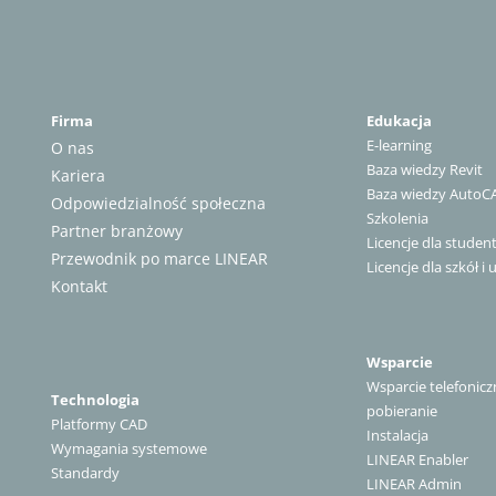
Firma
Edukacja
E-learning
O nas
Baza wiedzy Revit
Kariera
Baza wiedzy AutoC
Odpowiedzialność społeczna
Szkolenia
Partner branżowy
Licencje dla stude
Przewodnik po marce LINEAR
Licencje dla szkół i 
Kontakt
Wsparcie
Wsparcie telefonicz
Technologia
pobieranie
Platformy CAD
Instalacja
Wymagania systemowe
LINEAR Enabler
Standardy
LINEAR Admin