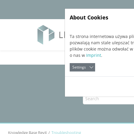
Jump directly to main navigation
Jump directly to content
About Cookies
Soft
Ta strona internetowa używa pl
pozwalają nam stale ulepszać t
plików cookie można odwołać w
o nas w
Imprint
.
Settings
Knowledge Base Revit
Troubleshooting