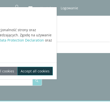
Kontakt
Logowanie
RÓBNA
cjonalność strony oraz
iedzających. Zgodę na używanie
Data Protection Declaration
oraz
l cookies
Accept all cookies