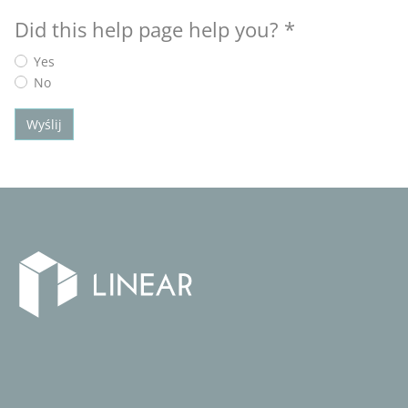
Did this help page help you?
*
Yes
No
Wyślij