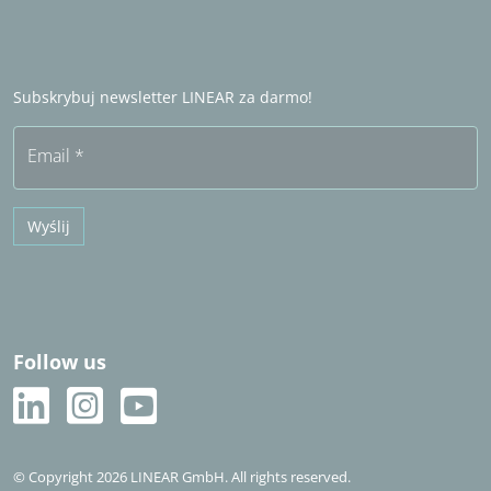
LINEAR Admin
Partner handlowy za granicą
Zostań partnerem handlowym
Często zadawane pytania (FAQ)
Subskrybuj newsletter LINEAR za darmo!
Bezpłatny okres próbny
Email
*
Wyślij
Follow us
© Copyright 2026 LINEAR GmbH. All rights reserved.