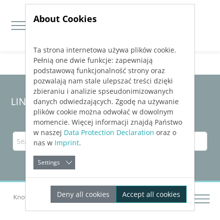
About Cookies
Ta strona internetowa używa plików cookie.
Jump directly to main navigation
Jump directly to content
Pełnią one dwie funkcje: zapewniają
podstawową funkcjonalność strony oraz
pozwalają nam stale ulepszać treści dzięki
zbieraniu i analizie spseudonimizowanych
LINEAR Solutions
25
for Revit
danych odwiedzających. Zgodę na używanie
plików cookie można odwołać w dowolnym
momencie. Więcej informacji znajdą Państwo
w naszej
Data Protection Declaration
oraz o
nas w
Imprint
.
Settings
Deny all cookies
Accept all cookies
Knowledge Base Revit
Calculating Networks