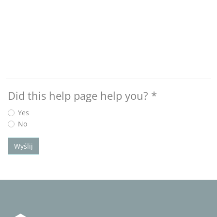
Did this help page help you?
*
Yes
No
Wyślij