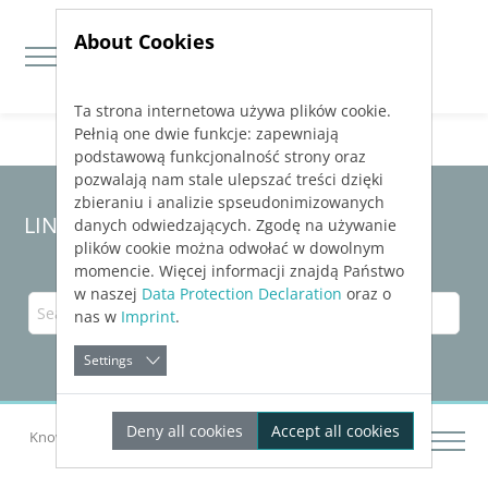
About Cookies
Ta strona internetowa używa plików cookie.
Jump directly to main navigation
Jump directly to content
Pełnią one dwie funkcje: zapewniają
podstawową funkcjonalność strony oraz
pozwalają nam stale ulepszać treści dzięki
zbieraniu i analizie spseudonimizowanych
LINEAR Solutions
25
for Revit
danych odwiedzających. Zgodę na używanie
plików cookie można odwołać w dowolnym
momencie. Więcej informacji znajdą Państwo
w naszej
Data Protection Declaration
oraz o
nas w
Imprint
.
Settings
Deny all cookies
Accept all cookies
Knowledge Base Revit
Getting Started