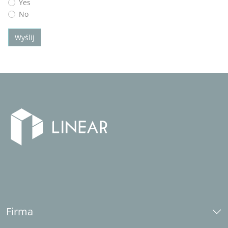
Yes
No
Wyślij
Firma