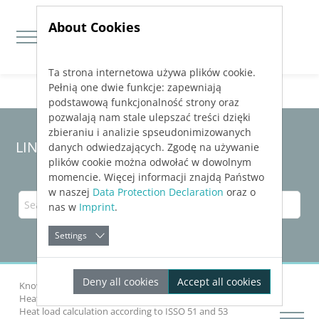
About Cookies
Ta strona internetowa używa plików cookie.
Jump directly to main navigation
Jump directly to content
Pełnią one dwie funkcje: zapewniają
podstawową funkcjonalność strony oraz
pozwalają nam stale ulepszać treści dzięki
zbieraniu i analizie spseudonimizowanych
LINEAR Solutions
25
for Revit
danych odwiedzających. Zgodę na używanie
plików cookie można odwołać w dowolnym
momencie. Więcej informacji znajdą Państwo
w naszej
Data Protection Declaration
oraz o
nas w
Imprint
.
Settings
Deny all cookies
Accept all cookies
Knowledge Base Revit
Analyzing Buildings
Heat Load
Heat load calculation according to ISSO 51 and 53