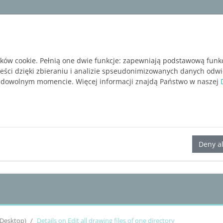
ware
Services
Blog
BEZPŁATNA WERSJA P
ików cookie. Pełnią one dwie funkcje: zapewniają podstawową funk
reści dzięki zbieraniu i analizie spseudonimizowanych danych odw
 dowolnym momencie. Więcej informacji znajdą Państwo w naszej
LINEAR Solutions 23 for AutoCAD
Deny al
(Desktop)
Details on Edit all drawing files of one directory