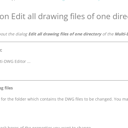
on Edit all drawing files of one dir
bout the dialog
Edit all drawing files of one directory
of the
Multi-
:
ti-DWG Editor ...
g files
 for the folder which contains the DWG files to be changed. You may
heck boxes of the properties you want to change.