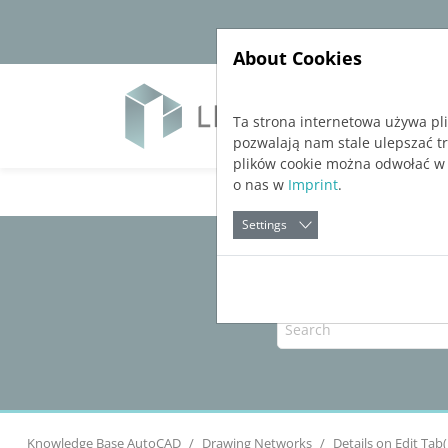
Jump directly to main navigation
Jump directly to content
About Cookies
Soft
Ta strona internetowa używa pl
pozwalają nam stale ulepszać t
plików cookie można odwołać w
o nas w
Imprint
.
Settings
Knowledge Base AutoCAD
Drawing Networks
Details on Edit Tab