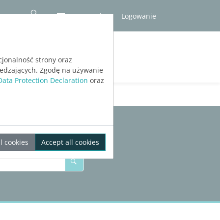
Kontakt
Logowanie
RÓBNA
cjonalność strony oraz
iedzających. Zgodę na używanie
Data Protection Declaration
oraz
l cookies
Accept all cookies