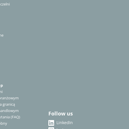
uczelni
ne
up
mi
 branżowym
a granicą
 handlowym
Follow us
tania (FAQ)
LinkedIn
óbny