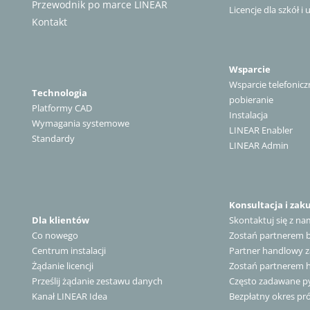
Przewodnik po marce LINEAR
Licencje dla szkół i 
Kontakt
Wsparcie
Wsparcie telefonicz
Technologia
pobieranie
Platformy CAD
Instalacja
Wymagania systemowe
LINEAR Enabler
Standardy
LINEAR Admin
Konsultacja i zak
Dla klientów
Skontaktuj się z na
Co nowego
Zostań partnerem
Centrum instalacji
Partner handlowy z
Żądanie licencji
Zostań partnerem
Prześlij żądanie zestawu danych
Często zadawane py
Kanał LINEAR Idea
Bezpłatny okres pr