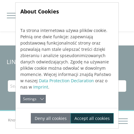
About Cookies
Ta strona internetowa używa plików cookie.
Jump directly to main navigation
Jump directly to content
Pełnią one dwie funkcje: zapewniają
podstawową funkcjonalność strony oraz
pozwalają nam stale ulepszać treści dzięki
zbieraniu i analizie spseudonimizowanych
LINEAR Solutions 23 for AutoCAD
danych odwiedzających. Zgodę na używanie
plików cookie można odwołać w dowolnym
momencie. Więcej informacji znajdą Państwo
w naszej
Data Protection Declaration
oraz o
nas w
Imprint
.
Settings
Deny all cookies
Accept all cookies
Knowledge Base AutoCAD
Analyzing Buildings