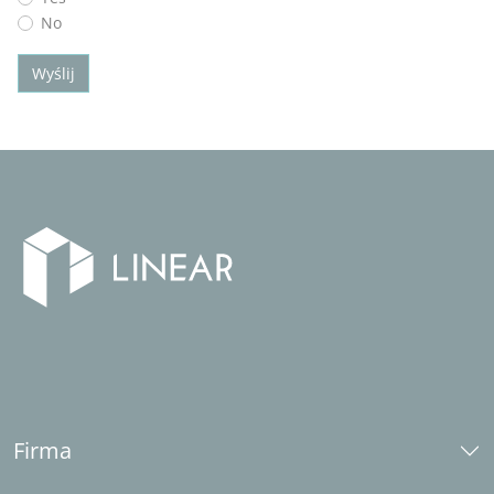
No
Wyślij
Firma
O nas