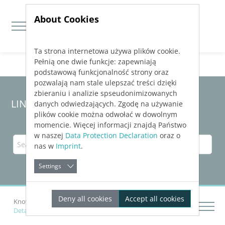
About Cookies
Ta strona internetowa używa plików cookie.
Jump directly to main navigation
Jump directly to content
Pełnią one dwie funkcje: zapewniają
podstawową funkcjonalność strony oraz
pozwalają nam stale ulepszać treści dzięki
zbieraniu i analizie spseudonimizowanych
LINEAR Solutions 23 for AutoCAD
danych odwiedzających. Zgodę na używanie
plików cookie można odwołać w dowolnym
momencie. Więcej informacji znajdą Państwo
w naszej
Data Protection Declaration
oraz o
nas w
Imprint
.
Settings
Deny all cookies
Accept all cookies
Knowledge Base AutoCAD
Drawing Networks
Details on Openings