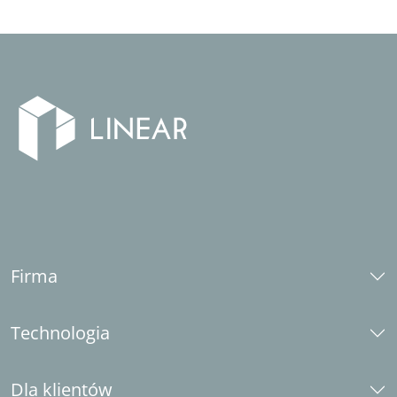
Firma
O nas
Technologia
Kariera
Odpowiedzialność społeczna
Platformy CAD
Partner branżowy
Dla klientów