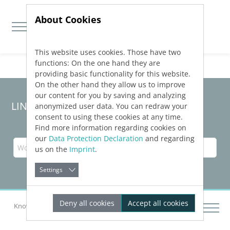
About Cookies
This website uses cookies. Those have two
Jump directly to main navigation
Jump directly to content
functions: On the one hand they are
providing basic functionality for this website.
On the other hand they allow us to improve
our content for you by saving and analyzing
LINEAR Solutions 23 für Revit
anonymized user data. You can redraw your
consent to using these cookies at any time.
Find more information regarding cookies on
our
Data Protection Declaration
and regarding
us on the
Imprint
.
Settings
Deny all cookies
Accept all cookies
Knowledge Base Revit
Fehlerbehebung