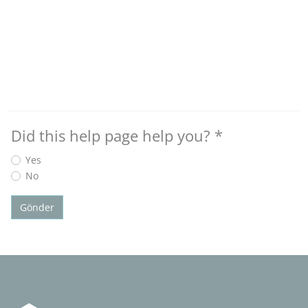
Did this help page help you?
*
Yes
No
Gönder