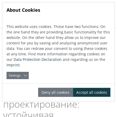
About Cookies
This website uses cookies. Those have two functions: On
Jump directly to main navigation
Jump directly to content
the one hand they are providing basic functionality for this
Back to blog
website. On the other hand they allow us to improve our
Published:
12.12.2023
content for you by saving and analyzing anonymized user
data. You can redraw your consent to using these cookies
at any time. Find more information regarding cookies on
our
Data Protection Declaration
and regarding us on the
About the Author
Rudolf Steger
Imprint
.
Settings
Эффективное BIM-
Deny all cookies
Accept all cookies
проектирование:
устойчивая