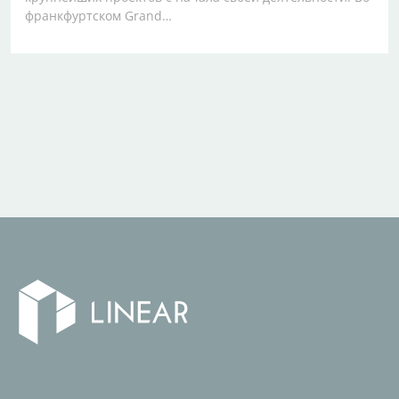
франкфуртском Grand…