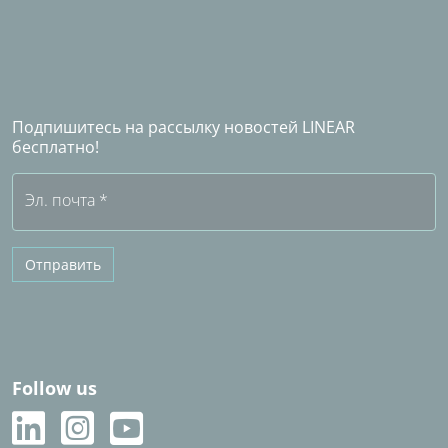
Стать промышленным партнером
Партнеры по продажам за рубежом
Станьте Партнером по продажам LINEAR
Часто задаваемые вопросы (FAQ)
Подпишитесь на рассылку новостей LINEAR
Бесплатная пробная версия
бесплатно!
Эл. почта
*
Отправить
Follow us