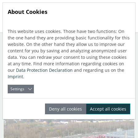
About Cookies
This website uses cookies. Those have two functions: On
Jump directly to main navigation
Jump directly to content
the one hand they are providing basic functionality for this
website. On the other hand they allow us to improve our
content for you by saving and analyzing anonymized user
data. You can redraw your consent to using these cookies
Category: Ссылки
at any time. Find more information regarding cookies on
our
Data Protection Declaration
and regarding us on the
Imprint
.
Settings
Deny all cookies
Accept all cookies