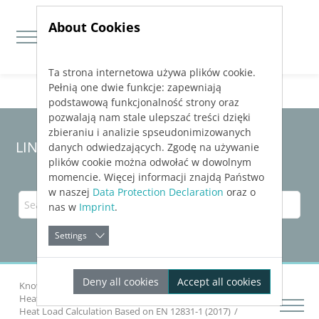
About Cookies
Ta strona internetowa używa plików cookie.
Jump directly to main navigation
Jump directly to content
Pełnią one dwie funkcje: zapewniają
podstawową funkcjonalność strony oraz
pozwalają nam stale ulepszać treści dzięki
zbieraniu i analizie spseudonimizowanych
LINEAR Solutions
25
for Revit
danych odwiedzających. Zgodę na używanie
plików cookie można odwołać w dowolnym
momencie. Więcej informacji znajdą Państwo
w naszej
Data Protection Declaration
oraz o
nas w
Imprint
.
Settings
Deny all cookies
Accept all cookies
Knowledge Base Revit
Analyzing Buildings
Heat Load
Heat Load Calculation Based on EN 12831-1 (2017)