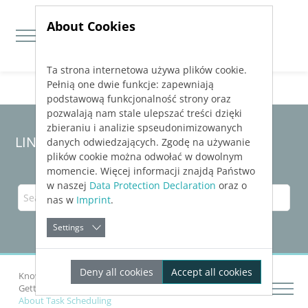
About Cookies
Ta strona internetowa używa plików cookie.
Jump directly to main navigation
Jump directly to content
Pełnią one dwie funkcje: zapewniają
podstawową funkcjonalność strony oraz
pozwalają nam stale ulepszać treści dzięki
zbieraniu i analizie spseudonimizowanych
LINEAR Solutions
25
for Revit
danych odwiedzających. Zgodę na używanie
plików cookie można odwołać w dowolnym
momencie. Więcej informacji znajdą Państwo
w naszej
Data Protection Declaration
oraz o
nas w
Imprint
.
Settings
Deny all cookies
Accept all cookies
Knowledge Base Revit
Getting Started
Getting Started with
LINEAR Building
About Task Scheduling