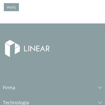
Wyślij
Firma
O nas
Technologia
Kariera