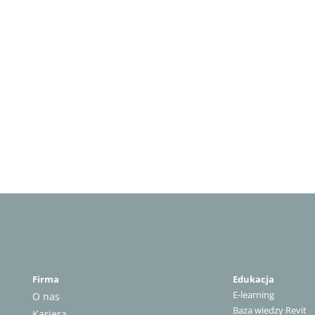
Firma
Edukacja
E-learning
O nas
Baza wiedzy Revit
Kariera