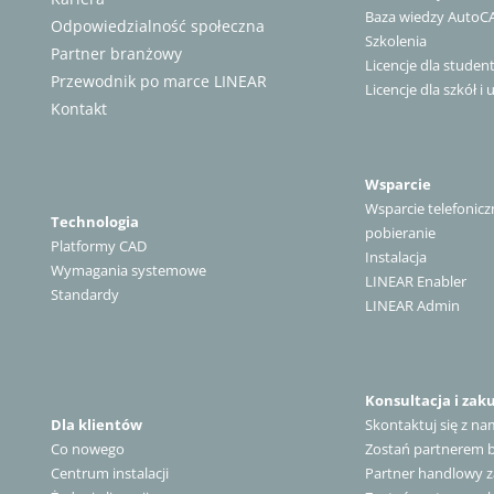
Baza wiedzy AutoC
Odpowiedzialność społeczna
Szkolenia
Partner branżowy
Licencje dla stude
Przewodnik po marce LINEAR
Licencje dla szkół i 
Kontakt
Wsparcie
Wsparcie telefonicz
Technologia
pobieranie
Platformy CAD
Instalacja
Wymagania systemowe
LINEAR Enabler
Standardy
LINEAR Admin
Konsultacja i zak
Dla klientów
Skontaktuj się z na
Co nowego
Zostań partnerem
Centrum instalacji
Partner handlowy z