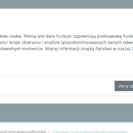
ware
Services
Blog
BEZPŁATNA WERSJA P
ików cookie. Pełnią one dwie funkcje: zapewniają podstawową funk
reści dzięki zbieraniu i analizie spseudonimizowanych danych odw
 dowolnym momencie. Więcej informacji znajdą Państwo w naszej
LINEAR Solutions 23 для Revit
Deny al
ной сети водоснабжения
Единицы пользования (Водоснабжение)