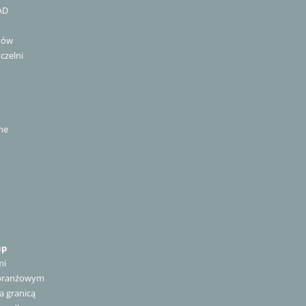
AD
ntów
uczelni
ne
up
mi
 branżowym
a granicą