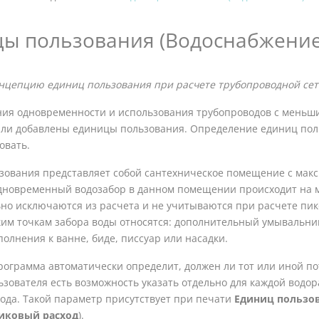
ы пользования (Водоснабжение
нцепцию единиц пользования при расчете трубопроводной сет
ия одновременности и использования трубопроводов с меньш
ли добавлены единицы пользования. Определение единиц поль
овать.
зования представляет собой сантехническое помещение с макс
 одновременный водозабор в данном помещении происходит на 
о исключаются из расчета и не учитываются при расчете пиков
аким точкам забора воды относятся: дополнительный умывальник
полнения к ванне, биде, писсуар или насадки.
программа автоматически определит, должен ли тот или иной по
льзователя есть возможность указать отдельно для каждой вод
хода. Такой параметр присутствует при печати
Единиц пользо
иковый расход
).