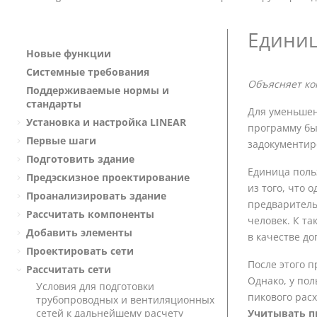
Единиц
Новые функции
Системные требования
Объясняет ко
Поддерживаемые нормы и
стандарты
Для уменьшен
Установка и настройка
LINEAR
программу бы
Первые шаги
задокументир
Подготовить здание
Единица поль
Предэскизное проектирование
из того, что
Проанализировать здание
предварительн
Рассчитать компоненты
человек. К т
Добавить элементы
в качестве до
Проектировать сети
После этого 
Рассчитать сети
Однако, у по
Условия для подготовки
пикового рас
трубопроводных и вентиляционных
сетей к дальнейшему расчету
Учитывать п