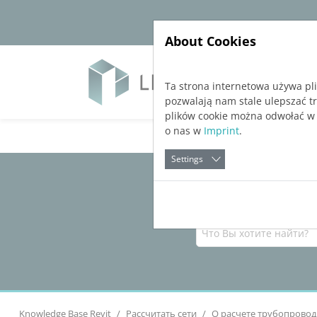
Jump directly to main navigation
Jump directly to content
About Cookies
Soft
Ta strona internetowa używa pl
pozwalają nam stale ulepszać t
plików cookie można odwołać w
o nas w
Imprint
.
Settings
Knowledge Base Revit
Рассчитать сети
О расчете трубопровод