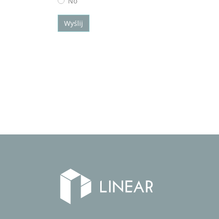
No
Wyślij