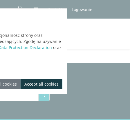
Kontakt
Logowanie
RÓBNA
cjonalność strony oraz
iedzających. Zgodę na używanie
Data Protection Declaration
oraz
l cookies
Accept all cookies