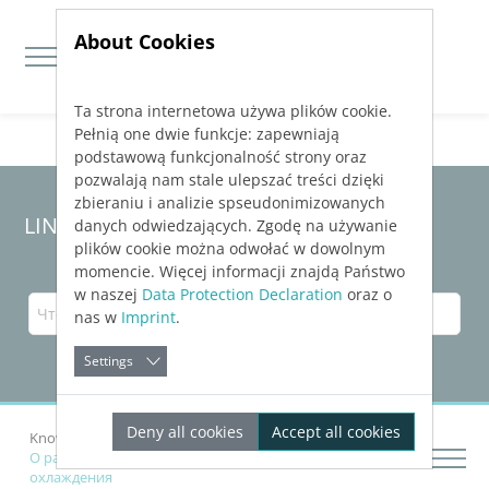
About Cookies
Ta strona internetowa używa plików cookie.
Jump directly to main navigation
Jump directly to content
Pełnią one dwie funkcje: zapewniają
podstawową funkcjonalność strony oraz
pozwalają nam stale ulepszać treści dzięki
zbieraniu i analizie spseudonimizowanych
LINEAR Solutions 23 для Revit
danych odwiedzających. Zgodę na używanie
plików cookie można odwołać w dowolnym
momencie. Więcej informacji znajdą Państwo
w naszej
Data Protection Declaration
oraz o
nas w
Imprint
.
Settings
Deny all cookies
Accept all cookies
Knowledge Base Revit
Рассчитать сети
О расчетах трубопроводных сетей отопления и
охлаждения