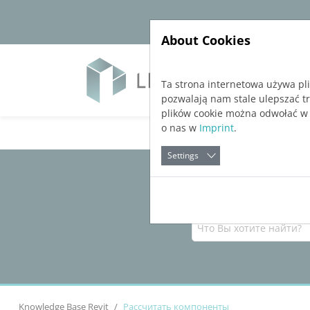
Jump directly to main navigation
Jump directly to content
About Cookies
Soft
Ta strona internetowa używa pl
pozwalają nam stale ulepszać t
plików cookie można odwołać w
o nas w
Imprint
.
Settings
Knowledge Base Revit
Рассчитать компоненты