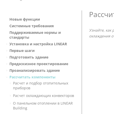
Рассчи
Новые функции
Системные требования
Узнайте, как
Поддерживаемые нормы и
охлаждения о
стандарты
Установка и настройка
LINEAR
Первые шаги
Подготовить здание
Предэскизное проектирование
Проанализировать здание
Рассчитать компоненты
Расчет и подбор отопительных
приборов
Расчет охлаждающих конвекторов
О панельном отоплении в
LINEAR
Building