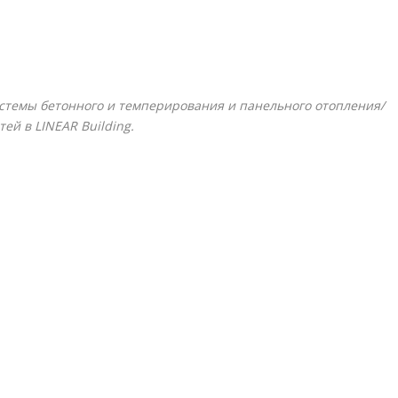
истемы бетонного и темперирования и панельного отопления/
тей в
LINEAR Building
.