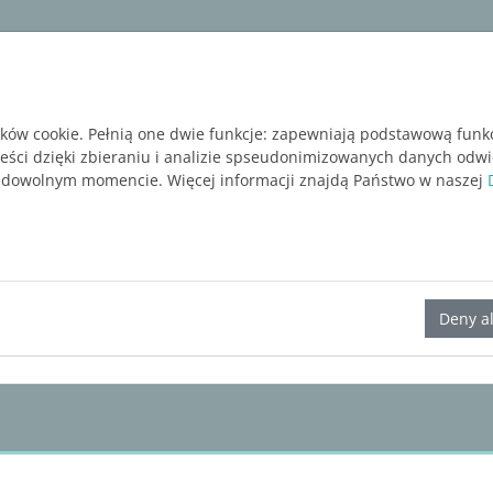
ware
Services
Blog
BEZPŁATNA WERSJA P
ików cookie. Pełnią one dwie funkcje: zapewniają podstawową funk
reści dzięki zbieraniu i analizie spseudonimizowanych danych odw
 dowolnym momencie. Więcej informacji znajdą Państwo w naszej
LINEAR Solutions 23 для Revit
Deny al