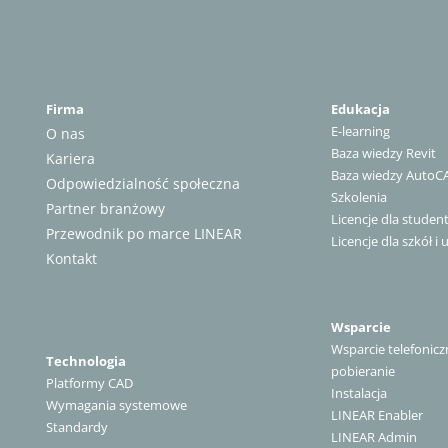
Firma
Edukacja
E-learning
O nas
Baza wiedzy Revit
Kariera
Baza wiedzy AutoC
Odpowiedzialność społeczna
Szkolenia
Partner branżowy
Licencje dla stude
Przewodnik po marce LINEAR
Licencje dla szkół i 
Kontakt
Wsparcie
Wsparcie telefonicz
Technologia
pobieranie
Platformy CAD
Instalacja
Wymagania systemowe
LINEAR Enabler
Standardy
LINEAR Admin