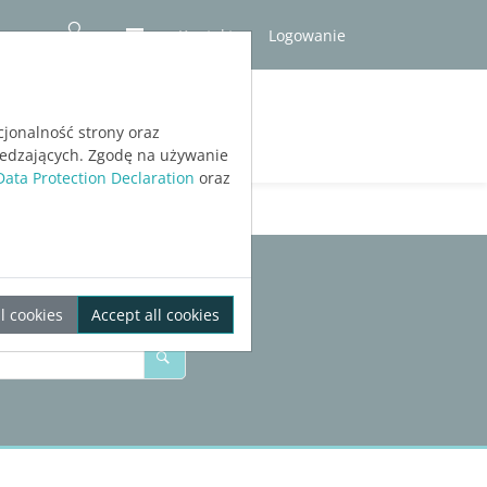
Kontakt
Logowanie
RÓBNA
cjonalność strony oraz
iedzających. Zgodę na używanie
Data Protection Declaration
oraz
l cookies
Accept all cookies