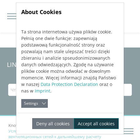
About Cookies
Ta strona internetowa używa plików cookie.
Jump directly to main navigation
Jump directly to content
Pełnią one dwie funkcje: zapewniają
podstawową funkcjonalność strony oraz
pozwalają nam stale ulepszać treści dzięki
zbieraniu i analizie spseudonimizowanych
LINEAR Solutions 23 для Revit
danych odwiedzających. Zgodę na używanie
plików cookie można odwołać w dowolnym
momencie. Więcej informacji znajdą Państwo
w naszej
Data Protection Declaration
oraz o
nas w
Imprint
.
Settings
Deny all cookies
Accept all cookies
Knowledge Base Revit
Рассчитать сети
Условия для подготовки трубопроводных и
вентиляционных сетей к дальнейшему расчету