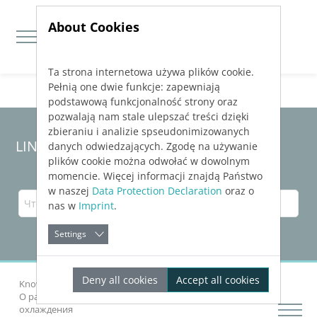
About Cookies
Ta strona internetowa używa plików cookie.
Jump directly to main navigation
Jump directly to content
Pełnią one dwie funkcje: zapewniają
podstawową funkcjonalność strony oraz
pozwalają nam stale ulepszać treści dzięki
zbieraniu i analizie spseudonimizowanych
LINEAR Solutions 23 для Revit
danych odwiedzających. Zgodę na używanie
plików cookie można odwołać w dowolnym
momencie. Więcej informacji znajdą Państwo
w naszej
Data Protection Declaration
oraz o
nas w
Imprint
.
Settings
Deny all cookies
Accept all cookies
Knowledge Base Revit
Рассчитать сети
О расчетах трубопроводных сетей отопления и
охлаждения