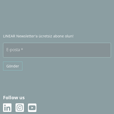
İletişim
Endüstri ortağı olun
Yurtdışında satış ortağı
LINEAR Satış Ortağı Olun​​​​​​​
Sıkça sorulan sorular (SSS)
LINEAR Newsletter'a ücretsiz abone olun!
Ücretsiz deneme
E-posta
*
Gönder
Follow us