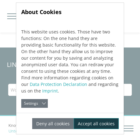
About Cookies
This website uses cookies. Those have two
Jump directly to main navigation
Jump directly to content
functions: On the one hand they are
providing basic functionality for this website.
On the other hand they allow us to improve
our content for you by saving and analyzing
LINEAR Solutions
26
für AutoCAD
anonymized user data. You can redraw your
consent to using these cookies at any time.
Find more information regarding cookies on
our
Data Protection Declaration
and regarding
us on the
Imprint
.
Settings
Deny all cookies
Accept all cookies
Knowledge Base AutoCAD
Unterstützte Normen und Standards