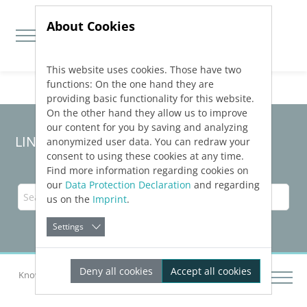
About Cookies
This website uses cookies. Those have two
Jump directly to main navigation
Jump directly to content
functions: On the one hand they are
providing basic functionality for this website.
On the other hand they allow us to improve
our content for you by saving and analyzing
LINEAR Solutions
26
for Revit
anonymized user data. You can redraw your
consent to using these cookies at any time.
Find more information regarding cookies on
our
Data Protection Declaration
and regarding
us on the
Imprint
.
Settings
Deny all cookies
Accept all cookies
Knowledge Base Revit
Prepare Data Environment