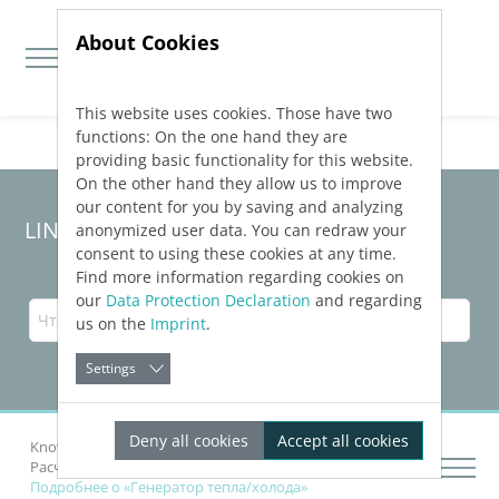
About Cookies
This website uses cookies. Those have two
Jump directly to main navigation
Jump directly to content
functions: On the one hand they are
providing basic functionality for this website.
On the other hand they allow us to improve
our content for you by saving and analyzing
LINEAR Solutions 23 для Revit
anonymized user data. You can redraw your
consent to using these cookies at any time.
Find more information regarding cookies on
our
Data Protection Declaration
and regarding
us on the
Imprint
.
Settings
Deny all cookies
Accept all cookies
Knowledge Base Revit
Рассчитать компоненты
Расчет и подбор отопительных приборов
Подробнее о «Генератор тепла/холода»