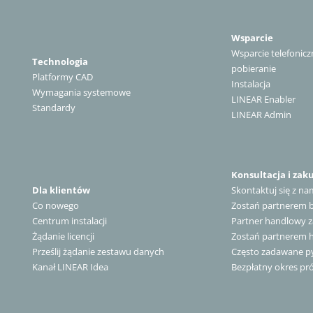
Wsparcie
Wsparcie telefonicz
Technologia
pobieranie
Platformy CAD
Instalacja
Wymagania systemowe
LINEAR Enabler
Standardy
LINEAR Admin
Konsultacja i zak
Dla klientów
Skontaktuj się z na
Co nowego
Zostań partnerem
Centrum instalacji
Partner handlowy z
Żądanie licencji
Zostań partnerem
Prześlij żądanie zestawu danych
Często zadawane py
Kanał LINEAR Idea
Bezpłatny okres pr