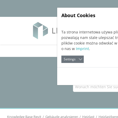
Jump directly to main navigation
Jump directly to content
About Cookies
Soft
Ta strona internetowa używa pl
pozwalają nam stale ulepszać t
plików cookie można odwołać w
o nas w
Imprint
.
Settings
Knowledge Base Revit
Gebäude analysieren
Heizlast
Heizlastber