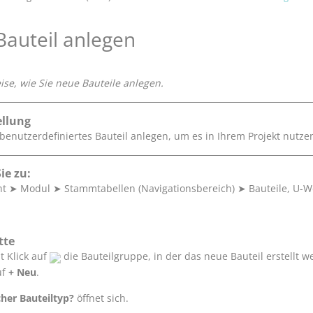
auteil anlegen
eise, wie Sie neue Bauteile anlegen.
llung
 benutzerdefiniertes Bauteil anlegen, um es in Ihrem Projekt nutz
ie zu:
ht
➤
Modul
➤
Stammtabellen (Navigationsbereich)
➤
Bauteile, U-
tte
t Klick auf
die Bauteilgruppe, in der das neue Bauteil erstellt we
uf
+ Neu
.
her Bauteiltyp?
öffnet sich.