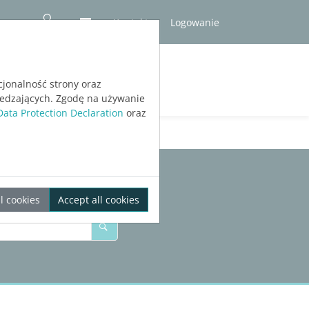
Kontakt
Logowanie
RÓBNA
cjonalność strony oraz
iedzających. Zgodę na używanie
Data Protection Declaration
oraz
l cookies
Accept all cookies