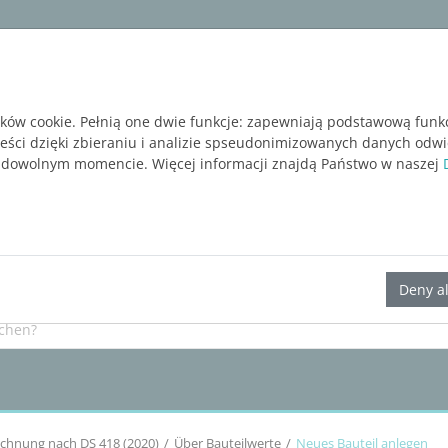
ware
Services
Blog
BEZPŁATNA WERSJA P
ików cookie. Pełnią one dwie funkcje: zapewniają podstawową funk
reści dzięki zbieraniu i analizie spseudonimizowanych danych odw
 dowolnym momencie. Więcej informacji znajdą Państwo w naszej
LINEAR Solutions
25
für Revit
Deny al
echnung nach DS 418 (2020)
Über Bauteilwerte
Neues Bauteil anlegen