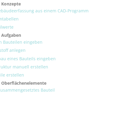
 Konzepte
Gebäudeerfassung aus einem CAD-Programm
mtabellen
ilwerte
e Aufgaben
n Bauteilen eingeben
toff anlegen
bau eines Bauteils eingeben
uktur manuell erstellen
le erstellen
 Oberflächenelemente
 Zusammengesetztes Bauteil