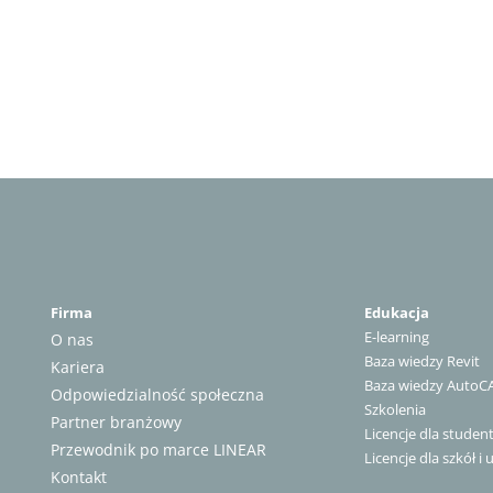
Firma
Edukacja
E-learning
O nas
Baza wiedzy Revit
Kariera
Baza wiedzy AutoC
Odpowiedzialność społeczna
Szkolenia
Partner branżowy
Licencje dla stude
Przewodnik po marce LINEAR
Licencje dla szkół i 
Kontakt