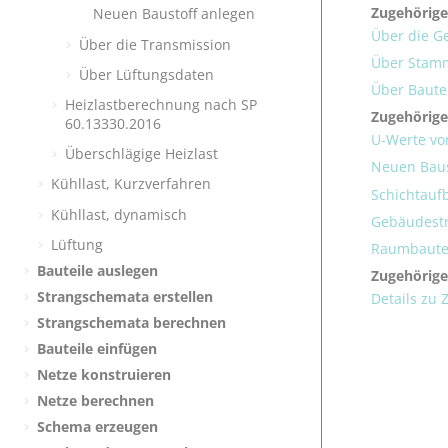
Zugehörige
Neuen Baustoff anlegen
Über die 
Über die Transmission
Über Stam
Über Lüftungsdaten
Über Baute
Heizlastberechnung nach SP
Zugehörig
60.13330.2016
U-Werte vo
Überschlägige Heizlast
Neuen Baus
Kühllast, Kurzverfahren
Schichtauf
Kühllast, dynamisch
Gebäudestr
Lüftung
Raumbautei
Bauteile auslegen
Zugehörige
Strangschemata erstellen
Details zu
Strangschemata berechnen
Bauteile einfügen
Netze konstruieren
Netze berechnen
Schema erzeugen