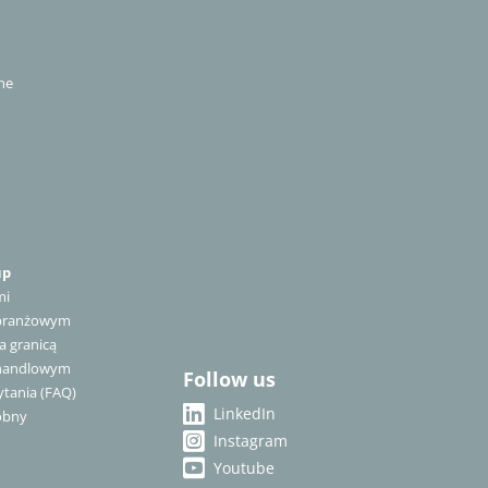
ne
up
mi
 branżowym
a granicą
 handlowym
Follow us
tania (FAQ)
LinkedIn
óbny
Instagram
Youtube