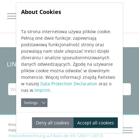
About Cookies
Ta strona internetowa używa plików cookie.
Jump directly to main navigation
Jump directly to content
Pełnią one dwie funkcje: zapewniają
podstawową funkcjonalność strony oraz
pozwalają nam stale ulepszać treści dzięki
zbieraniu i analizie spseudonimizowanych
LINEAR Solutions
25
für Revit
danych odwiedzających. Zgodę na używanie
plików cookie można odwołać w dowolnym
momencie. Więcej informacji znajdą Państwo
w naszej
Data Protection Declaration
oraz o
nas w
Imprint
.
Settings
Deny all cookies
Accept all cookies
Knowledge Base Revit
Gebäude analysieren
Heizlast
Heizlastberechnung auf Basis der EN 12831-1 (2017)