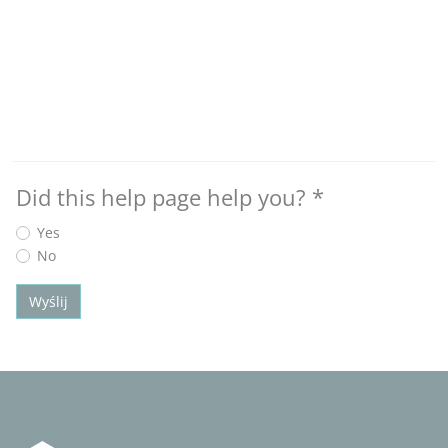
Did this help page help you?
*
Yes
No
Wyślij