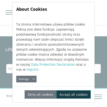
About Cookies
Ta strona internetowa używa plików cookie.
Jump directly to main navigation
Jump directly to content
Pełnią one dwie funkcje: zapewniają
podstawową funkcjonalność strony oraz
pozwalają nam stale ulepszać treści dzięki
zbieraniu i analizie spseudonimizowanych
LINEAR Solutions
25
für Revit
danych odwiedzających. Zgodę na używanie
plików cookie można odwołać w dowolnym
momencie. Więcej informacji znajdą Państwo
w naszej
Data Protection Declaration
oraz o
nas w
Imprint
.
Settings
Deny all cookies
Accept all cookies
Knowledge Base Revit
Fehlerbehebung