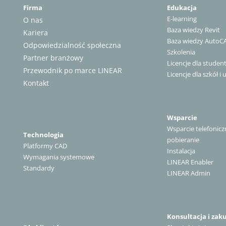
Firma
Edukacja
E-learning
O nas
Baza wiedzy Revit
Kariera
Baza wiedzy AutoC
Odpowiedzialność społeczna
Szkolenia
Partner branżowy
Licencje dla stude
Przewodnik po marce LINEAR
Licencje dla szkół i 
Kontakt
Wsparcie
Wsparcie telefonicz
Technologia
pobieranie
Platformy CAD
Instalacja
Wymagania systemowe
LINEAR Enabler
Standardy
LINEAR Admin
Konsultacja i zak