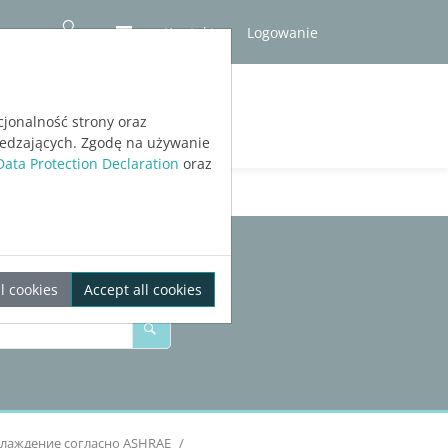
Kontakt
Logowanie
RÓBNA
cjonalność strony oraz
iedzających. Zgodę na używanie
Data Protection Declaration
oraz
l cookies
Accept all cookies
хлаждение согласно
ASHRAE