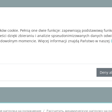
ware
Services
Blog
BEZPŁATNA WERSJA P
ików cookie. Pełnią one dwie funkcje: zapewniają podstawową funk
reści dzięki zbieraniu i analizie spseudonimizowanych danych odw
 dowolnym momencie. Więcej informacji znajdą Państwo w naszej
LINEAR Solutions 24 для Revit
Deny al
я нагрузка на охлаждение
Рассчитать динамическую нагрузку на о