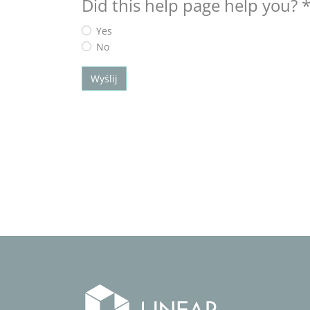
Did this help page help you?
Yes
No
Wyślij