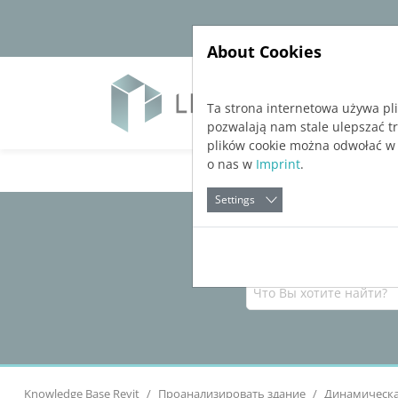
Jump directly to main navigation
Jump directly to content
About Cookies
Soft
Ta strona internetowa używa pl
pozwalają nam stale ulepszać t
plików cookie można odwołać w
o nas w
Imprint
.
Settings
Knowledge Base Revit
Проанализировать здание
Динамическа