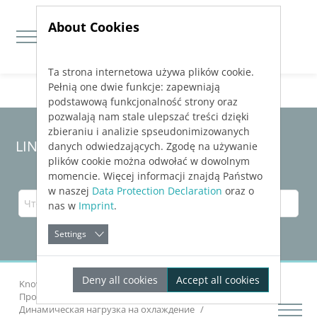
About Cookies
Ta strona internetowa używa plików cookie.
Jump directly to main navigation
Jump directly to content
Pełnią one dwie funkcje: zapewniają
podstawową funkcjonalność strony oraz
pozwalają nam stale ulepszać treści dzięki
zbieraniu i analizie spseudonimizowanych
LINEAR Solutions 24 для Revit
danych odwiedzających. Zgodę na używanie
plików cookie można odwołać w dowolnym
momencie. Więcej informacji znajdą Państwo
w naszej
Data Protection Declaration
oraz o
nas w
Imprint
.
Settings
Deny all cookies
Accept all cookies
Knowledge Base Revit
Проанализировать здание
Динамическая нагрузка на охлаждение