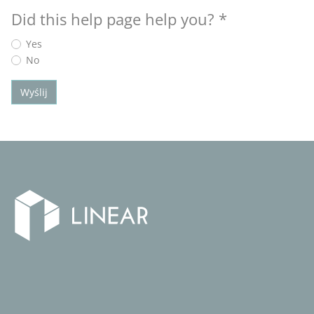
Did this help page help you?
*
Yes
No
Wyślij