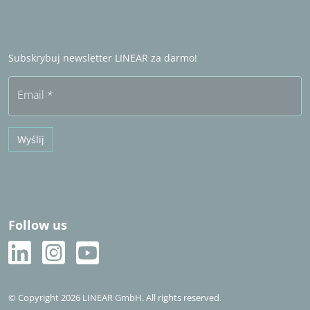
LINEAR Admin
Partner handlowy za granicą
Zostań partnerem handlowym
Często zadawane pytania (FAQ)
Subskrybuj newsletter LINEAR za darmo!
Bezpłatny okres próbny
Email
*
Wyślij
Follow us
© Copyright 2026 LINEAR GmbH. All rights reserved.