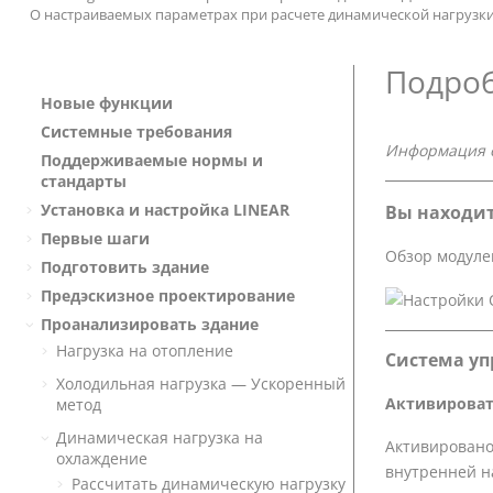
О настраиваемых параметрах при расчете динамической нагрузк
Подроб
Новые функции
Системные требования
Информация 
Поддерживаемые нормы и
стандарты
Установка и настройка
LINEAR
Вы находит
Первые шаги
Обзор модуле
Подготовить здание
Предэскизное проектирование
Проанализировать здание
Нагрузка на отопление
Система у
Холодильная нагрузка — Ускоренный
Активироват
метод
Динамическая нагрузка на
Активировано
охлаждение
внутренней н
Рассчитать динамическую нагрузку