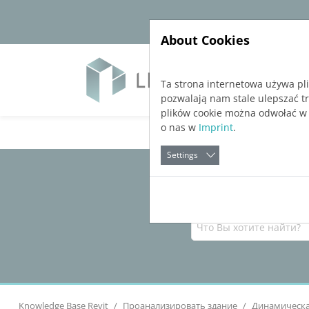
Jump directly to main navigation
Jump directly to content
About Cookies
Soft
Ta strona internetowa używa pl
pozwalają nam stale ulepszać t
plików cookie można odwołać w
o nas w
Imprint
.
Settings
Knowledge Base Revit
Проанализировать здание
Динамическа