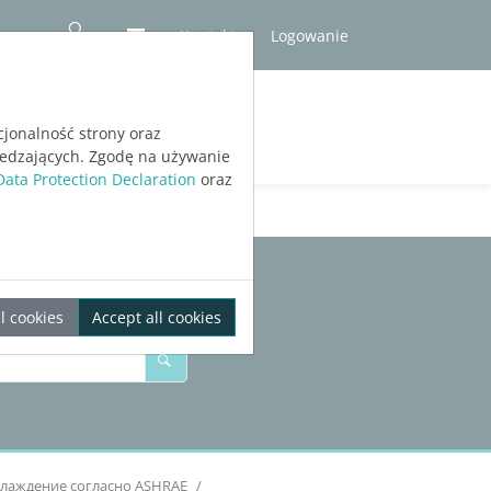
Kontakt
Logowanie
RÓBNA
cjonalność strony oraz
iedzających. Zgodę na używanie
Data Protection Declaration
oraz
l cookies
Accept all cookies
хлаждение согласно
ASHRAE