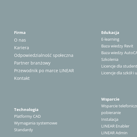
Firma
Edukacja
E-learning
O nas
Baza wiedzy Revit
Kariera
Baza wiedzy AutoC
Odpowiedzialność społeczna
Szkolenia
Partner branżowy
Licencje dla stude
Przewodnik po marce LINEAR
Licencje dla szkół i 
Kontakt
Wsparcie
Wsparcie telefonicz
Technologia
pobieranie
Platformy CAD
Instalacja
Wymagania systemowe
LINEAR Enabler
Standardy
LINEAR Admin