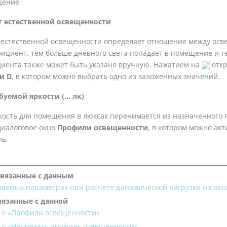
щение.
 естественной освещенности
естественной освещенности определяет отношение между осв
ициент, тем больше дневного света попадает в помещение и т
циента также может быть указано вручную. Нажатием на
откр
и D
, в котором можно выбрать одно из заложенных значений.
уемой яркости (... лк)
кость для помещения в люксах перенимается из назначенного 
диалоговое окно
Профили освещенности
, в котором можно ак
ь.
связанные с данным
ваемых параметрах при расчете динамической нагрузки на ох
вязанные с данной
 о «Профили освещенности»
 о «Настроить профиль освещенности»