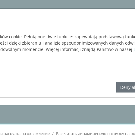
ware
Services
Blog
BEZPŁATNA WERSJA P
ików cookie. Pełnią one dwie funkcje: zapewniają podstawową funk
reści dzięki zbieraniu i analizie spseudonimizowanych danych odw
 dowolnym momencie. Więcej informacji znajdą Państwo w naszej
LINEAR Solutions 24 для Revit
Deny al
я нагрузка на охлаждение
Рассчитать динамическую нагрузку на о