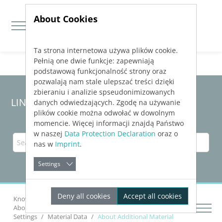
About Cookies
Ta strona internetowa używa plików cookie.
Jump directly to main navigation
Jump directly to content
Pełnią one dwie funkcje: zapewniają
podstawową funkcjonalność strony oraz
pozwalają nam stale ulepszać treści dzięki
zbieraniu i analizie spseudonimizowanych
LINEAR Solutions 24 for Revit
danych odwiedzających. Zgodę na używanie
plików cookie można odwołać w dowolnym
momencie. Więcej informacji znajdą Państwo
w naszej
Data Protection Declaration
oraz o
nas w
Imprint
.
Settings
Deny all cookies
Accept all cookies
Knowledge Base Revit
Calculating Networks
About Pipe Network Calculation Potable Water
Settings
Material Data
About Additional Material