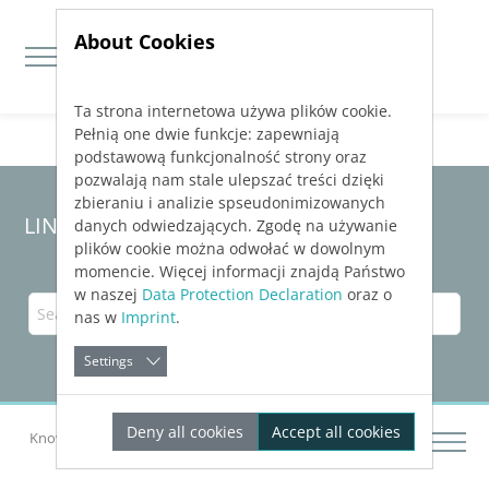
About Cookies
Ta strona internetowa używa plików cookie.
Jump directly to main navigation
Jump directly to content
Pełnią one dwie funkcje: zapewniają
podstawową funkcjonalność strony oraz
pozwalają nam stale ulepszać treści dzięki
zbieraniu i analizie spseudonimizowanych
LINEAR Solutions 24 for Revit
danych odwiedzających. Zgodę na używanie
plików cookie można odwołać w dowolnym
momencie. Więcej informacji znajdą Państwo
w naszej
Data Protection Declaration
oraz o
nas w
Imprint
.
Settings
Deny all cookies
Accept all cookies
Knowledge Base Revit
Labeling