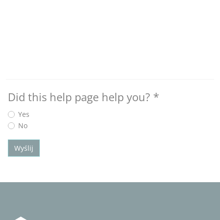
Did this help page help you?
*
Yes
No
Wyślij