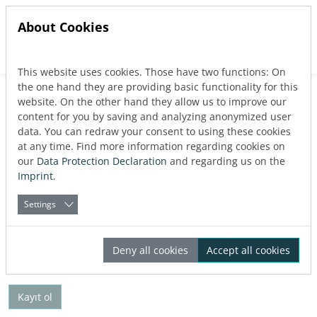
About Cookies
This website uses cookies. Those have two functions: On
Jump directly to main navigation
Jump directly to content
the one hand they are providing basic functionality for this
website. On the other hand they allow us to improve our
content for you by saving and analyzing anonymized user
data. You can redraw your consent to using these cookies
at any time. Find more information regarding cookies on
Log in
our
Data Protection Declaration
and regarding us on the
Imprint
.
Settings
Parolanızı mı unuttunuz?
Deny all cookies
Accept all cookies
Yeni kullanıcı?
Kayıt ol