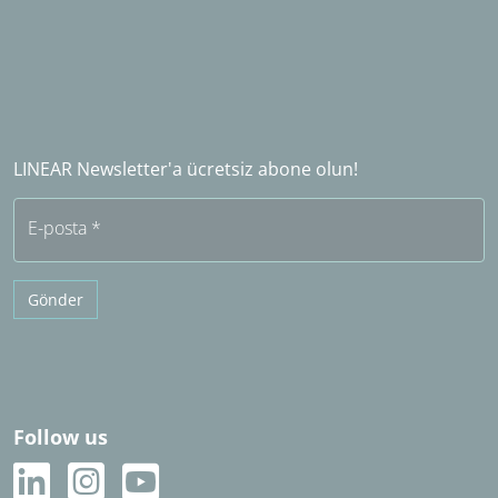
Okul ve üniversite lisansları
İletişim
Endüstri ortağı olun
Yurtdışında satış ortağı
LINEAR Satış Ortağı Olun​​​​​​​
Sıkça sorulan sorular (SSS)
LINEAR Newsletter'a ücretsiz abone olun!
Ücretsiz deneme
E-posta
*
Gönder
Follow us