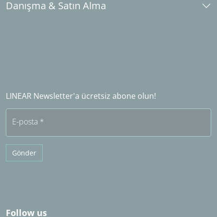
Danışma & Satın Alma
Öğrenci lisansları
İndirme ve Kurulum
Okul ve üniversite lisansları
İletişim
Endüstri ortağı olun
Yurtdışında satış ortağı
LINEAR Satış Ortağı Olun​​​​​​​
Sıkça sorulan sorular (SSS)
LINEAR Newsletter'a ücretsiz abone olun!
Ücretsiz deneme
E-posta
*
Gönder
Follow us