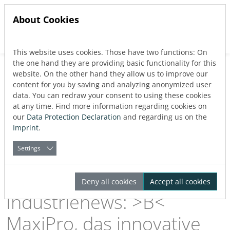
About Cookies
This website uses cookies. Those have two functions: On
Jump directly to main navigation
Jump directly to content
the one hand they are providing basic functionality for this
Back to blog
website. On the other hand they allow us to improve our
Endüstri
content for you by saving and analyzing anonymized user
data. You can redraw your consent to using these cookies
Published:
06.12.2024
at any time. Find more information regarding cookies on
our
Data Protection Declaration
and regarding us on the
Imprint
.
About the Author
LINEAR
Settings
Deny all cookies
Accept all cookies
Industrienews: >B<
MaxiPro, das innovative