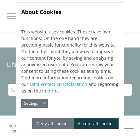
About Cookies
This website uses cookies. Those have two
Jump directly to main navigation
Jump directly to content
functions: On the one hand they are
providing basic functionality for this website.
On the other hand they allow us to improve
our content for you by saving and analyzing
LINEAR Solutions 24 for AutoCAD
anonymized user data. You can redraw your
consent to using these cookies at any time.
Find more information regarding cookies on
our
Data Protection Declaration
and regarding
us on the
Imprint
.
Settings
Deny all cookies
Accept all cookies
Knowledge Base AutoCAD
Getting Started
First Steps with
LINEAR
Building
Setting a Project