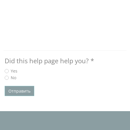
Did this help page help you?
*
Yes
No
Отправить