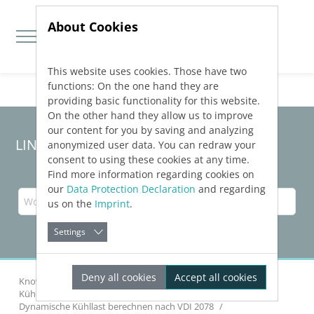
About Cookies
This website uses cookies. Those have two
Jump directly to main navigation
Jump directly to content
functions: On the one hand they are
providing basic functionality for this website.
On the other hand they allow us to improve
our content for you by saving and analyzing
LINEAR Solutions 24 für AutoCAD
anonymized user data. You can redraw your
consent to using these cookies at any time.
Find more information regarding cookies on
our
Data Protection Declaration
and regarding
us on the
Imprint
.
Settings
Deny all cookies
Accept all cookies
Knowledge Base AutoCAD
Gebäude analysieren
Kühllast dynamisch
Dynamische Kühllast berechnen nach
VDI 2078