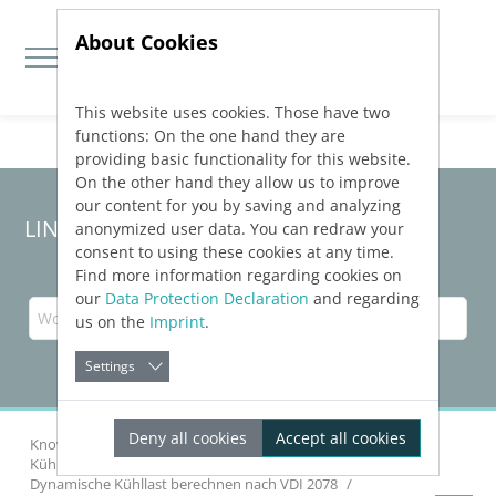
About Cookies
This website uses cookies. Those have two
Jump directly to main navigation
Jump directly to content
functions: On the one hand they are
providing basic functionality for this website.
On the other hand they allow us to improve
our content for you by saving and analyzing
LINEAR Solutions 24 für AutoCAD
anonymized user data. You can redraw your
consent to using these cookies at any time.
Find more information regarding cookies on
our
Data Protection Declaration
and regarding
us on the
Imprint
.
Settings
Deny all cookies
Accept all cookies
Knowledge Base AutoCAD
Gebäude analysieren
Kühllast dynamisch
Dynamische Kühllast berechnen nach
VDI 2078