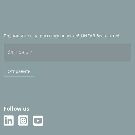
Стать промышленным партнером
Партнеры по продажам за рубежом
Станьте Партнером по продажам LINEAR
Часто задаваемые вопросы (FAQ)
Подпишитесь на рассылку новостей LINEAR бесплатно!
Бесплатная пробная версия
Эл. почта
*
Отправить
Follow us