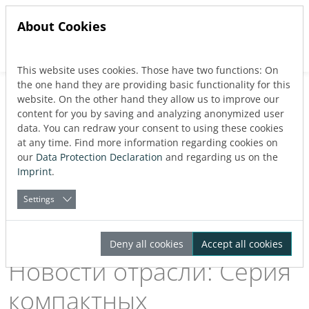
About Cookies
This website uses cookies. Those have two functions: On
Jump directly to main navigation
Jump directly to content
the one hand they are providing basic functionality for this
Back to blog
website. On the other hand they allow us to improve our
Промышленность
content for you by saving and analyzing anonymized user
data. You can redraw your consent to using these cookies
Published:
18.04.2025
at any time. Find more information regarding cookies on
our
Data Protection Declaration
and regarding us on the
Imprint
.
About the Author
LINEAR
Settings
Deny all cookies
Accept all cookies
Новости отрасли: Серия
компактных