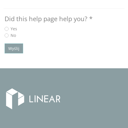
Did this help page help you?
*
Yes
No
Wyślij