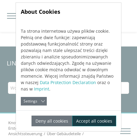
About Cookies
Ta strona internetowa używa plików cookie.
Jump directly to main navigation
Jump directly to content
Pełnią one dwie funkcje: zapewniają
podstawową funkcjonalność strony oraz
pozwalają nam stale ulepszać treści dzięki
zbieraniu i analizie spseudonimizowanych
LINEAR Solutions
25
für Revit
danych odwiedzających. Zgodę na używanie
plików cookie można odwołać w dowolnym
momencie. Więcej informacji znajdą Państwo
w naszej
Data Protection Declaration
oraz o
nas w
Imprint
.
Settings
Deny all cookies
Accept all cookies
Knowledge Base Revit
Erste Schritte
Erste Schritte mit
LINEAR Solutions
in Revit
Ansichtssteuerung
Über Gebäudeteile