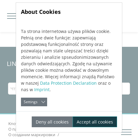
About Cookies
Ta strona internetowa używa plików cookie.
Jump directly to main navigation
Jump directly to content
Pełnią one dwie funkcje: zapewniają
podstawową funkcjonalność strony oraz
pozwalają nam stale ulepszać treści dzięki
zbieraniu i analizie spseudonimizowanych
LINEAR Solutions 24 для Revit
danych odwiedzających. Zgodę na używanie
plików cookie można odwołać w dowolnym
momencie. Więcej informacji znajdą Państwo
w naszej
Data Protection Declaration
oraz o
nas w
Imprint
.
Settings
Deny all cookies
Accept all cookies
Knowledge Base Revit
Рассчитать компоненты
О панельном отоплении в
LINEAR Building
О создании маркировки