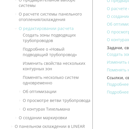
О предвар
системы
О расчете
О расчете системы панельного
О создани
отопления/охлаждения
Об оптими
О редактировании расчета
О просмот
Создать зоны подводящих
О контура
трубопроводов
Задачи, с
Подробнее о «Новый
Создать з
подводящий трубопровод»
Изменить с
Изменить свойства нескольких
контурных зон
Поменять 
Поменять несколько систем
Ссылки, с
одновременно
Подробнее
Об оптимизации
Подробнее
О просмотре ветви трубопровода
О контурах Тихельмана
О создании маркировки
О панельном охлаждении в
LINEAR