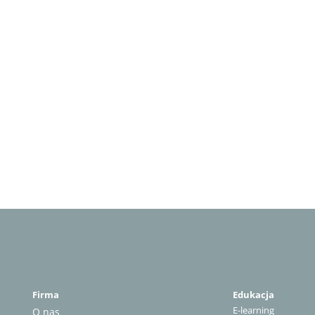
Firma
Edukacja
E-learning
O nas