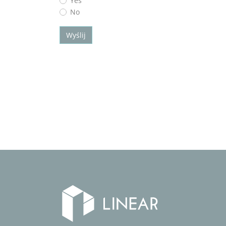
Yes
No
Wyślij