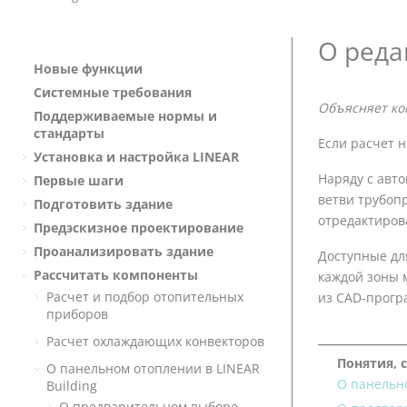
О реда
Новые функции
Системные требования
Объясняет к
Поддерживаемые нормы и
стандарты
Если расчет 
Установка и настройка
LINEAR
Наряду с авт
Первые шаги
ветви трубопр
Подготовить здание
отредактирова
Предэскизное проектирование
Проанализировать здание
Доступные дл
Рассчитать компоненты
каждой зоны 
Расчет и подбор отопительных
из CAD-прогр
приборов
Расчет охлаждающих конвекторов
Понятия, 
О панельном отоплении в
LINEAR
О панельно
Building
О предварительном выборе