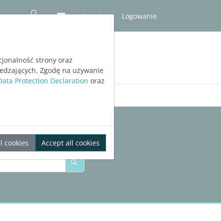
Kontakt
Logowanie
RÓBNA
cjonalność strony oraz
iedzających. Zgodę na używanie
Data Protection Declaration
oraz
l cookies
Accept all cookies