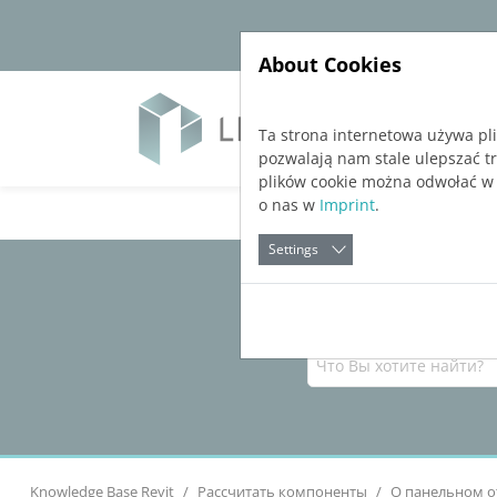
Jump directly to main navigation
Jump directly to content
About Cookies
Soft
Ta strona internetowa używa pl
pozwalają nam stale ulepszać t
plików cookie można odwołać w
o nas w
Imprint
.
Settings
Knowledge Base Revit
Рассчитать компоненты
О панельном о