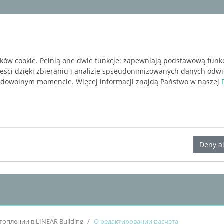
ware
Services
Blog
BEZPŁATNA WERSJA P
ików cookie. Pełnią one dwie funkcje: zapewniają podstawową funk
reści dzięki zbieraniu i analizie spseudonimizowanych danych odw
 dowolnym momencie. Więcej informacji znajdą Państwo w naszej
LINEAR Solutions 24 для Revit
Deny al
топлении в
LINEAR Building
О редактировании расчета