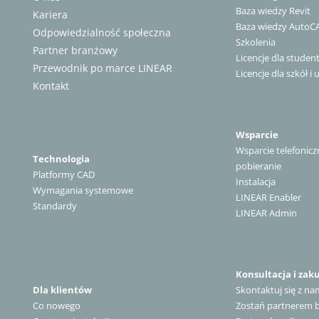
Baza wiedzy Revit
Kariera
Baza wiedzy AutoC
Odpowiedzialność społeczna
Szkolenia
Partner branżowy
Licencje dla stude
Przewodnik po marce LINEAR
Licencje dla szkół i 
Kontakt
Wsparcie
Wsparcie telefonicz
Technologia
pobieranie
Platformy CAD
Instalacja
Wymagania systemowe
LINEAR Enabler
Standardy
LINEAR Admin
Konsultacja i zak
Dla klientów
Skontaktuj się z na
Co nowego
Zostań partnerem