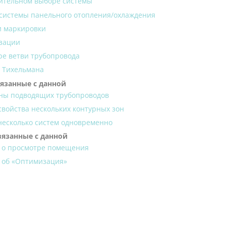
ительном выборе системы
 системы панельного отопления/охлаждения
и маркировки
зации
ре ветви трубопровода
х Тихельмана
вязанные с данной
оны подводящих трубопроводов
войства нескольких контурных зон
несколько систем одновременно
вязанные с данной
 о просмотре помещения
 об «Оптимизация»