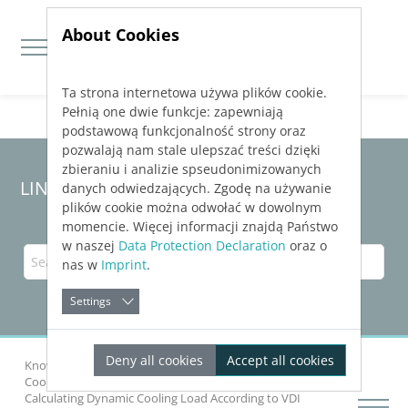
About Cookies
Ta strona internetowa używa plików cookie.
Jump directly to main navigation
Jump directly to content
Pełnią one dwie funkcje: zapewniają
podstawową funkcjonalność strony oraz
pozwalają nam stale ulepszać treści dzięki
zbieraniu i analizie spseudonimizowanych
LINEAR Solutions 23 for Revit
danych odwiedzających. Zgodę na używanie
plików cookie można odwołać w dowolnym
momencie. Więcej informacji znajdą Państwo
w naszej
Data Protection Declaration
oraz o
nas w
Imprint
.
Settings
Deny all cookies
Accept all cookies
Knowledge Base Revit
Analyzing Buildings
Cooling Load Dynamic
Calculating Dynamic Cooling Load According to
VDI